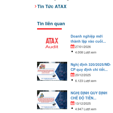
Tin Tức ATAX
Tin liên quan
Doanh nghiệp mới
thành lập vào cuối...
27/01/2026
4.008 Lượt xem
Nghị định 320/2025/NĐ-
CP quy định chi tiết...
20/12/2025
6.123 Lượt xem
NGHỊ ĐỊNH QUY ĐỊNH
CHẾ ĐỘ TIỀN...
13/12/2025
4.947 Lượt xem