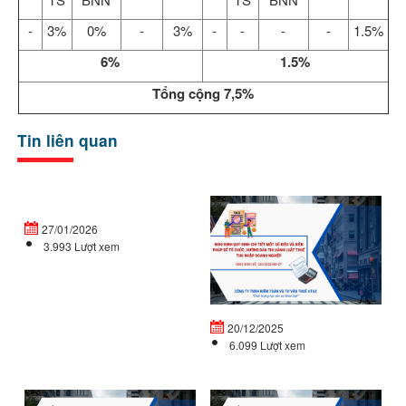
-
3%
0%
-
3%
-
-
-
-
1.5%
6%
1.5%
Tổng cộng 7,5%
Tin liên quan
Doanh
Ng
nghiệp
đị
27/01/2026
mới
32
3.993 Lượt xem
thành
C
lập
qu
vào
đị
cuối...
ch
20/12/2025
tiế
6.099 Lượt xem
NGHỊ
L