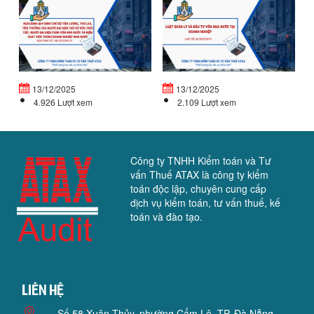
ĐỊNH
Q
QUY
LÝ
ĐỊNH
V
CHẾ
Đ
ĐỘ
T
TIỀN...
VỐ
13/12/2025
13/12/2025
4.926 Lượt xem
2.109 Lượt xem
Công ty TNHH Kiểm toán và Tư
vấn Thuế ATAX là công ty kiểm
toán độc lập, chuyên cung cấp
dịch vụ kiểm toán, tư vấn thuế, kế
toán và đào tạo.
Liên hệ
Số 58 Xuân Thủy, phường Cẩm Lệ, TP. Đà Nẵng