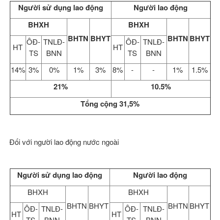
Người sử dụng lao động
Người lao động
BHXH
BHXH
BHTN
BHYT
BHTN
BHYT
ÔĐ-
TNLĐ-
ÔĐ-
TNLĐ-
HT
HT
TS
BNN
TS
BNN
14%
3%
0%
1%
3%
8%
-
-
1%
1.5%
21%
10.5%
Tổng cộng 31,5%
Đối với người lao động nước ngoài
Người sử dụng lao động
Người lao động
BHXH
BHXH
BHTN
BHYT
BHTN
BHYT
ÔĐ-
TNLĐ-
ÔĐ-
TNLĐ-
HT
HT
TS
BNN
TS
BNN