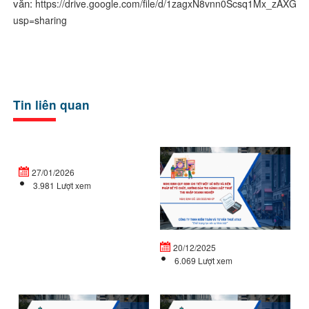
văn:
https://drive.google.com/file/d/1zagxN8vnn0Scsq1Mx_zAXGv
usp=sharing
Tin liên quan
Doanh
Ng
nghiệp
đị
27/01/2026
mới
32
3.981 Lượt xem
thành
C
lập
qu
vào
đị
cuối...
ch
20/12/2025
tiế
6.069 Lượt xem
NGHỊ
L