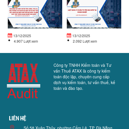
ĐỊNH
Q
QUY
LÝ
ĐỊNH
V
CHẾ
Đ
ĐỘ
T
TIỀN...
VỐ
13/12/2025
13/12/2025
4.907 Lượt xem
2.092 Lượt xem
Công ty TNHH Kiểm toán và Tư
vấn Thuế ATAX là công ty kiểm
toán độc lập, chuyên cung cấp
dịch vụ kiểm toán, tư vấn thuế, kế
toán và đào tạo.
Liên hệ
Số 58 Xuân Thủy, phường Cẩm Lệ, TP. Đà Nẵng