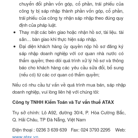
chuyển đổi phần vốn góp, cổ phần, trái phiếu của
công ty bị sáp nhập thành phần vốn góp, cổ phần,
trái phiếu của công ty nhận sáp nhập theo đúng quy
định của pháp luật.
Thay mặt các bên giao hoặc nhận hồ sơ, tài liệu. tài
sản… bàn giao khi thực hiện sáp nhập.
Đại diện khách hàng ủy quyền nộp hồ sơ đăng ký
sáp nhập doanh nghiệp với cơ quan nhà nước có
thẩm quyền; theo dõi quá trình xử lý hồ sơ và thông
báo cho khách hàng các yêu cầu sửa đổi, bổ sung
(nếu có) từ các cơ quan có thẩm quyền;
Nếu có nhu cầu tư vấn về quá trình mua bán, sáp nhập
doanh nghiệp, vui lòng liên hệ với chúng tôi:
Công ty TNHH Kiểm Toán và Tư vấn thuế ATAX
Trụ sở chính: Lô A92, đường 30/4, P. Hòa Cường Bắc,
Q. Hải Châu, TP Đà Nẵng, Việt Nam
Điện thoại : 0236 3 639 639 Fax: 024 3793 2295 Web:
www.atax.vn