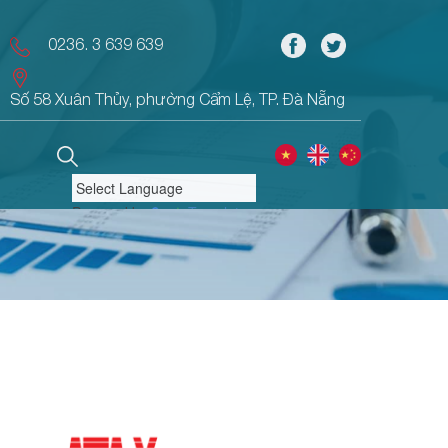
0236. 3 639 639
Số 58 Xuân Thủy, phường Cẩm Lệ, TP. Đà Nẵng
Powered by
Translate