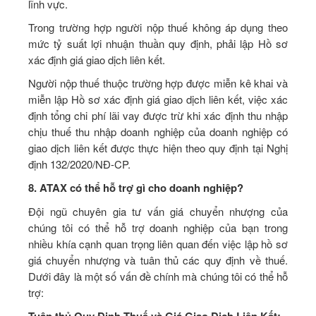
lĩnh vực.
Trong trường hợp người nộp thuế không áp dụng theo
mức tỷ suất lợi nhuận thuần quy định, phải lập Hồ sơ
xác định giá giao dịch liên kết.
Người nộp thuế thuộc trường hợp được miễn kê khai và
miễn lập Hồ sơ xác định giá giao dịch liên kết, việc xác
định tổng chi phí lãi vay được trừ khi xác định thu nhập
chịu thuế thu nhập doanh nghiệp của doanh nghiệp có
giao dịch liên kết được thực hiện theo quy định tại Nghị
định 132/2020/NĐ-CP.
8. ATAX có thể hỗ trợ gì cho doanh nghiệp?
Đội ngũ chuyên gia tư vấn giá chuyển nhượng của
chúng tôi có thể hỗ trợ doanh nghiệp của bạn trong
nhiều khía cạnh quan trọng liên quan đến việc lập hồ sơ
giá chuyển nhượng và tuân thủ các quy định về thuế.
Dưới đây là một số vấn đề chính mà chúng tôi có thể hỗ
trợ:
Tuân thủ Quy Định Thuế và Giá Giao Dịch Liên Kết: