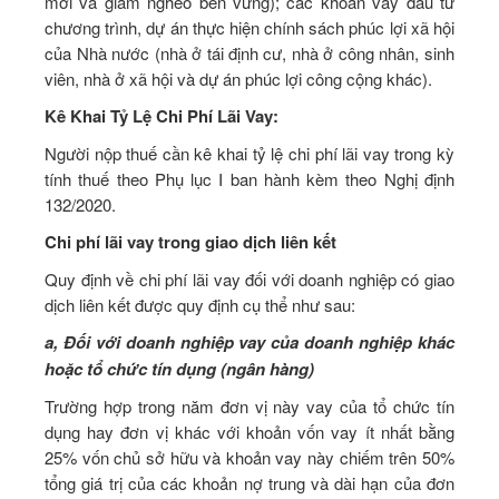
mới và giảm nghèo bền vững); các khoản vay đầu tư
chương trình, dự án thực hiện chính sách phúc lợi xã hội
của Nhà nước (nhà ở tái định cư, nhà ở công nhân, sinh
viên, nhà ở xã hội và dự án phúc lợi công cộng khác).
Kê Khai Tỷ Lệ Chi Phí Lãi Vay:
Người nộp thuế cần kê khai tỷ lệ chi phí lãi vay trong kỳ
tính thuế theo Phụ lục I ban hành kèm theo Nghị định
132/2020.
Chi phí lãi vay trong giao dịch liên kết
Quy định về chi phí lãi vay đối với doanh nghiệp có giao
dịch liên kết được quy định cụ thể như sau:
a, Đối với doanh nghiệp vay của doanh nghiệp khác
hoặc tổ chức tín dụng (ngân hàng)
Trường hợp trong năm đơn vị này vay của tổ chức tín
dụng hay đơn vị khác với khoản vốn vay ít nhất bằng
25% vốn chủ sở hữu và khoản vay này chiếm trên 50%
tổng giá trị của các khoản nợ trung và dài hạn của đơn