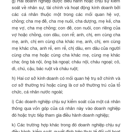
g) Hai doanh nghiệp được điều hành hoặc chịu sự kiểm
soát về nhân sự, tài chính và hoạt động kinh doanh bởi
các cá nhân thuộc một trong các mối quan hệ vợ,
chồng; cha mẹ đẻ, cha mẹ nuôi, cha dượng, mẹ kế, cha
mẹ vợ, cha mẹ chồng; con đẻ, con nuôi, con riêng của
vợ hoặc chồng, con dâu, con rể; anh, chị, em cùng cha
mẹ, anh, chị em cùng cha khác mẹ, anh, chị, em cùng
mẹ khác cha, anh rể, em rể, chị dâu, em dâu của người
cùng cha mẹ hoặc cùng cha khác mẹ, cùng mẹ khác
cha; ông bà nội, ông bà ngoại; cháu nội, cháu ngoại; cô,
dì, chú, cậu, bác ruột và cháu ruột;
h) Hai cơ sở kinh doanh có mối quan hệ trụ sở chính và
cơ sở thường trú hoặc cùng là cơ sở thường trú của tổ
chức, cá nhân nước ngoài;
i) Các doanh nghiệp chịu sự kiểm soát của một cá nhân
thông qua vốn góp của cá nhân này vào doanh nghiệp
đó hoặc trực tiếp tham gia điều hành doanh nghiệp;
k) Các trường hợp khác trong đó doanh nghiệp chịu sự
điều hành, kiểm soát, quyết định trên thực tế đối với hoạt