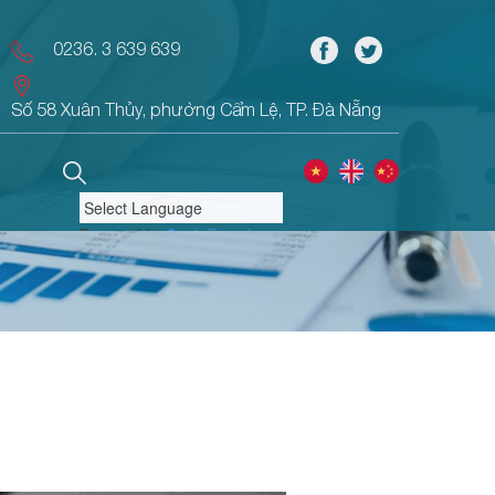
0236. 3 639 639
Số 58 Xuân Thủy, phường Cẩm Lệ, TP. Đà Nẵng
Powered by
Translate