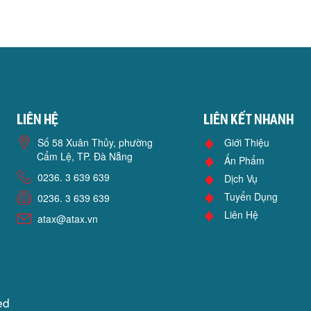
Liên hệ
Liên kết nhanh
Số 58 Xuân Thủy, phường
Giới Thiệu
Cẩm Lệ, TP. Đà Nẵng
Ấn Phẩm
0236. 3 639 639
Dịch Vụ
Tuyển Dụng
0236. 3 639 639
Liên Hệ
atax@atax.vn
ed