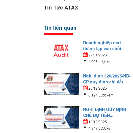
Tin Tức ATAX
Tin liên quan
Doanh nghiệp mới
thành lập vào cuối...
27/01/2026
4.008 Lượt xem
Nghị định 320/2025/NĐ-
CP quy định chi tiết...
20/12/2025
6.124 Lượt xem
NGHỊ ĐỊNH QUY ĐỊNH
CHẾ ĐỘ TIỀN...
13/12/2025
4.947 Lượt xem