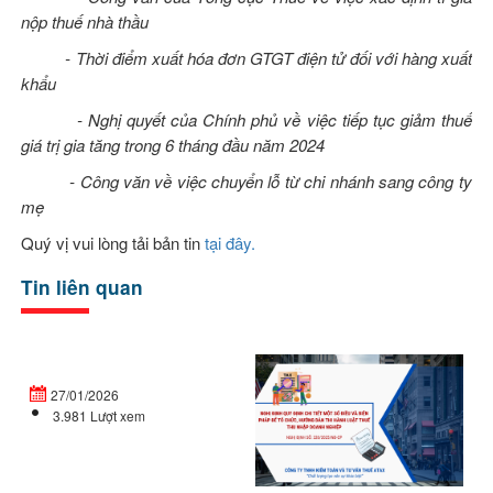
nộp thuế nhà thầu
- Thời điểm xuất hóa đơn GTGT điện tử đối với hàng xuất
khẩu
- Nghị quyết của Chính phủ về việc tiếp tục giảm thuế
giá trị gia tăng trong 6 tháng đầu năm 2024
- Công văn về việc chuyển lỗ từ chi nhánh sang công ty
mẹ
Quý vị vui lòng tải bản tin
tại đây.
Tin liên quan
Doanh
Ng
nghiệp
đị
27/01/2026
mới
32
3.981 Lượt xem
thành
C
lập
qu
vào
đị