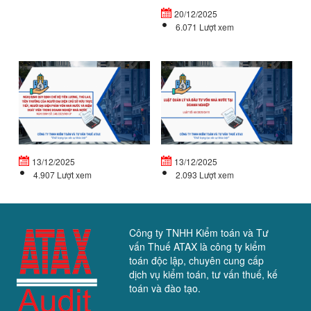
cuối...
ch
20/12/2025
tiế
6.071 Lượt xem
NGHỊ
L
ĐỊNH
Q
QUY
LÝ
ĐỊNH
V
CHẾ
Đ
ĐỘ
T
TIỀN...
VỐ
13/12/2025
13/12/2025
4.907 Lượt xem
2.093 Lượt xem
Công ty TNHH Kiểm toán và Tư
vấn Thuế ATAX là công ty kiểm
toán độc lập, chuyên cung cấp
dịch vụ kiểm toán, tư vấn thuế, kế
toán và đào tạo.