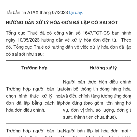
Tải bản tin ATAX tháng 07/2023
tại đây.
HƯỚNG DẪN XỬ LÝ HÓA ĐƠN ĐÃ LẬP CÓ SAI SÓT
Tổng cục Thuế đã có công văn số 1647/TCT-CS ban hành
ngày 10/05/2023 hướng dẫn về xử lý hóa đơn điện tử. Theo
đó, Tổng cục Thuế có hướng dẫn về việc xử lý hóa đơn đã lập
có sai sót như sau:
Trường hợp
Hướng xử lý
Người bán thực hiện điều chỉnh g
Trường hợp người bán lựa
toàn bộ thông tin dòng hàng hóa bị
chọn hình thức xử lý hoá
và điều chỉnh tăng tương ứng dòng 
đơn đã lập bằng cách lập
hóa đúng (bao gồm: tên hàng hóa d
hóa đơn điều chỉnh.
vụ, đơn vị tính, số lượng, đơn giá, 
suất, thành tiền chưa thuế).
Trường hợp người bán lựa
Người bán lập lại hóa đơn mới với