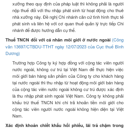
xưởng theo quy định của pháp luật thì không phải là người
nộp thuế đối với thu nhập phát sinh từ hoạt động cho thuê
nhà xưởng này. Đề nghị Chi nhánh căn cứ tình hình thực tế
phát sinh và liên hệ với cơ quan thuế quản lý trực tiếp Chi
nhánh để được hướng dẫn cụ thể.
Thuế TNCN đối với cá nhân môi giới ở nước ngoài
(Công
văn 13697/CTBDU-TTHT ngày 12/07/2023 của Cục thuế Bình
Dương)
Trường hợp Công ty ký hợp đồng với cộng tác viên người
nước ngoài, không cư trú tại Việt Nam để thực hiện việc
môi giới bán hàng sản phẩm của Công ty cho khách hàng
tại nước ngoài thì thu nhập từ hoạt động môi giới bán hàng
của cộng tác viên nước ngoài không cư trú được xác định
là thu nhập phát sinh ngoài Việt Nam. Công ty không phải
khấu trừ thuế TNCN khi chi trả khoản tiền môi giới cho
cộng tác viên người nước ngoài không hiện diện tại Việt
Nam.
Xác định khoản chiết khấu hối phiếu, lãi trả chậm trong