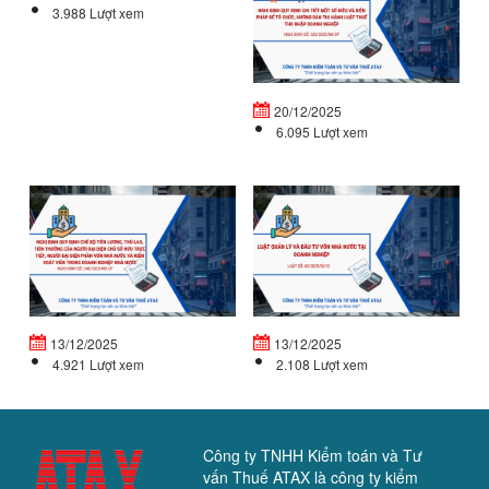
mới
32
3.988 Lượt xem
thành
C
lập
qu
vào
đị
cuối...
ch
20/12/2025
tiế
6.095 Lượt xem
NGHỊ
L
ĐỊNH
Q
QUY
LÝ
ĐỊNH
V
CHẾ
Đ
ĐỘ
T
TIỀN...
VỐ
13/12/2025
13/12/2025
4.921 Lượt xem
2.108 Lượt xem
Công ty TNHH Kiểm toán và Tư
vấn Thuế ATAX là công ty kiểm