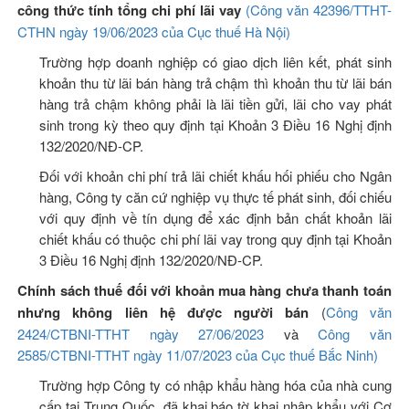
công thức tính tổng chi phí lãi vay
(Công văn 42396/TTHT-
CTHN ngày 19/06/2023 của Cục thuế Hà Nội)
Trường hợp doanh nghiệp có giao dịch liên kết, phát sinh
khoản thu từ lãi bán hàng trả chậm thì khoản thu từ lãi bán
hàng trả chậm không phải là lãi tiền gửi, lãi cho vay phát
sinh trong kỳ theo quy định tại Khoản 3 Điều 16 Nghị định
132/2020/NĐ-CP.
Đối với khoản chi phí trả lãi chiết khấu hối phiếu cho Ngân
hàng, Công ty căn cứ nghiệp vụ thực tế phát sinh, đối chiếu
với quy định về tín dụng để xác định bản chất khoản lãi
chiết khấu có thuộc chi phí lãi vay trong quy định tại Khoản
3 Điều 16 Nghị định 132/2020/NĐ-CP.
Chính
sách
thuế đối với khoản mua hàng chưa thanh toán
nhưng không liên hệ được người bán
(
Công văn
2424/CTBNI-TTHT ngày 27/06/2023
và
Công văn
2585/CTBNI-TTHT ngày 11/07/2023 của Cục thuế Bắc Ninh)
Trường hợp Công ty có nhập khẩu hàng hóa của nhà cung
cấp tại Trung Quốc, đã khai báo tờ khai nhập khẩu với Cơ