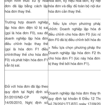
chọn hình thức xử lý hoá
hóa đơn, ký hiệu hóa đơn, ký hiệu 
đơn đã lập bằng cách lập
hóa đơn và đầy đủ toàn bộ nội dung
hóa đơn thay thế.
hóa đơn cần thay thế.
Trường hợp doanh nghiệp
+ Nếu lựa chọn phương pháp đ
lập hóa đơn điện tử bị sai
chỉnh: Doanh nghiệp lập hóa đơn
(gọi là hóa đơn F0), sau đó
điều chỉnh cho hóa đơn F0 (lúc này
doanh nghiệp lập hóa đơn
đơn F0 đã bị điều chỉnh bởi hóa đơn 
điều chỉnh hoặc thay thế
+ Nếu lựa chọn phương pháp thay t
(gọi là hóa đơn F1 điều
Doanh nghiệp lập hóa đơn F2 thay 
chỉnh/thay thế cho hóa đơn
cho hóa đơn F1 (lúc này hóa đơn F0
F0) và phát hiện hóa đơn F1
bị thay thế bởi hóa đơn F1).
vẫn bị sai.
Đối với hóa đơn đã lập theo
quy định tại Nghị định số
Doanh nghiệp lập hóa đơn thay thế 
51/2010/NĐ-CP ngày
quy định tại khoản 6 Điều 12 Thông
14/05/2010, Nghị định số
số 78/2021/TT-BTC ngày 17/09/2021