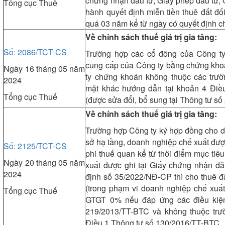
chứng nhận đầu tư, Giấy phép đầu tư,
Tổng cục Thuế
hành quyết định miễn tiền thuê đất đố
quá 03 năm kể từ ngày có quyết định c
Về chính sách thuế giá trị gia tăng:
Số: 2086/TCT-CS
Trường hợp các cổ đông của Công ty
cung cấp của Công ty bằng chứng kho
Ngày 16 tháng 05 năm
ty chứng khoán không thuộc các trườ
2024
mặt khác hướng dẫn tại khoản 4 Điề
Tổng cục Thuế
(được sửa đổi, bổ sung tại Thông tư s
Về chính sách thuế giá trị gia tăng:
Trường hợp Công ty ký hợp đồng cho d
sở hạ tầng, doanh nghiệp chế xuất đượ
Số: 2125/TCT-CS
phi thuế quan kể từ thời điểm mục tiê
Ngày 20 tháng 05 năm
xuất được ghi tại Giấy chứng nhận đă
2024
định số 35/2022/NĐ-CP thì cho thuê đấ
(trong phạm vi doanh nghiệp chế xuấ
Tổng cục Thuế
GTGT 0% nếu đáp ứng các điều kiện
219/2013/TT-BTC và không thuộc trư
Điều 1 Thông tư số 130/2016/TT-BTC.