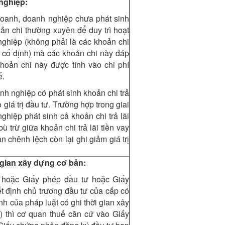
nghiệp:
doanh, doanh nghiệp chưa phát sinh
ản chi thường xuyên để duy trì hoạt
ghiệp (không phải là các khoản chi
n cố định) mà các khoản chi này đáp
khoản chi này được tính vào chi phí
 thu nhập chịu thuế.
nh nghiệp có phát sinh khoản chi trả
 giá trị đầu tư. Trường hợp trong giai
hiệp phát sinh cả khoản chi trả lãi
 bù trừ giữa khoản chi trả lãi tiền vay
hần chênh lệch còn lại ghi giảm giá trị
tư.
i gian xây dựng cơ bản:
 hoặc Giấy phép đầu tư hoặc Giấy
 định chủ trương đầu tư của cấp có
h của pháp luật có ghi thời gian xây
) thì cơ quan thuế căn cứ vào Giấy