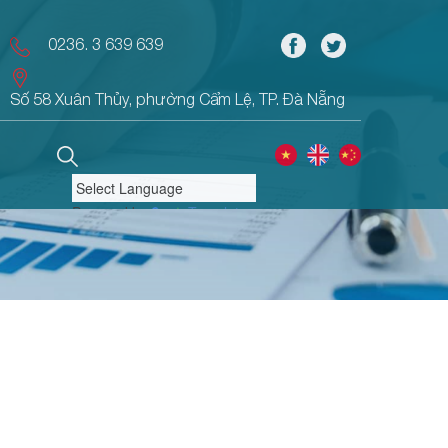
0236. 3 639 639
Số 58 Xuân Thủy, phường Cẩm Lệ, TP. Đà Nẵng
Powered by
Translate