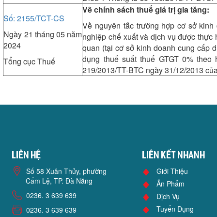
Về chính sách thuế giá trị gia tăng:
Số: 2155/TCT-CS
Về nguyên tắc trường hợp cơ sở kinh
Ngày 21 tháng 05 năm
nghiệp chế xuất và dịch vụ được thực 
2024
quan (tại cơ sở kinh doanh cung cấp d
dụng thuế suất thuế GTGT 0% theo 
Tổng cục Thuế
219/2013/TT-BTC ngày 31/12/2013 của 
Liên hệ
Liên kết nhanh
Số 58 Xuân Thủy, phường
Giới Thiệu
Cẩm Lệ, TP. Đà Nẵng
Ấn Phẩm
0236. 3 639 639
Dịch Vụ
Tuyển Dụng
0236. 3 639 639