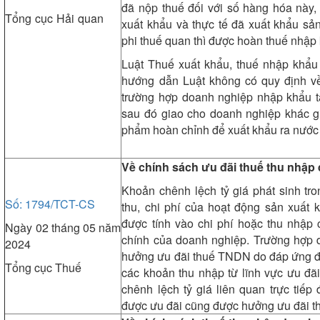
đã nộp thuế đối với số hàng hóa này
Tổng cục Hải quan
xuất khẩu và thực tế đã xuất khẩu s
phi thuế quan thì được hoàn thuế nhập
Luật Thuế xuất khẩu, thuế nhập khẩ
hướng dẫn Luật không có quy định về
trường hợp doanh nghiệp nhập khẩu tại
sau đó giao cho doanh nghiệp khác gi
phẩm hoàn chỉnh để xuất khẩu ra nước
Về chính sách ưu đãi thuế thu nhập
Khoản chênh lệch tỷ giá phát sinh tro
Số: 1794/TCT-CS
thu, chi phí của hoạt động sản xuất
được tính vào chi phí hoặc thu nhập
Ngày 02 tháng 05 năm
chính của doanh nghiệp. Trường hợp 
2024
hưởng ưu đãi thuế TNDN do đáp ứng điề
Tổng cục Thuế
các khoản thu nhập từ lĩnh vực ưu đã
chênh lệch tỷ giá liên quan trực tiếp
được ưu đãi cũng được hưởng ưu đãi 