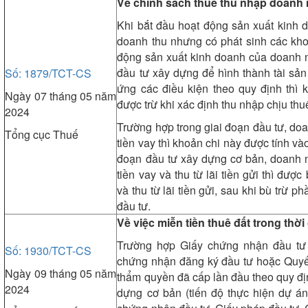
Về chính sách thuế thu nhập doanh 
Khi bắt đầu hoạt động sản xuất kinh 
doanh thu nhưng có phát sinh các kho
động sản xuất kinh doanh của doanh n
đầu tư xây dựng để hình thành tài sả
Số: 1879/TCT-CS
ứng các điều kiện theo quy định thì 
Ngày 07 tháng 05 năm
được trừ khi xác định
2024
Trường hợp trong giai đoạn đầu tư, doa
Tổng cục Thuế
tiền vay thì khoản chi này được tính vào
đoạn đầu tư xây dựng cơ bản, doanh ng
tiền vay và thu từ lãi tiền gửi thì được
và thu từ lãi tiền gửi, sau khi bù trừ p
đầu 
Về việc miễn tiền thuê đất trong thờ
Trường hợp Giấy chứng nhận đầu tư
Số: 1930/TCT-CS
chứng nhận đăng ký đầu tư hoặc Quyết
Ngày 09 tháng 05 năm
thẩm quyền đã cấp lần đầu theo quy địn
2024
dựng cơ bản (tiến độ thực hiện dự án