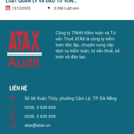
LUẬT QUẢN LÝ VÀ ĐẦU TƯ VỐN...
13/12/2025
2.096 Lượt xem
Công ty TNHH Kiểm toán và Tư
vấn Thuế ATAX là công ty kiểm
toán độc lập, chuyên cung cấp
dịch vụ kiểm toán, tư vấn thuế, kế
toán và đào tạo.
Liên hệ
Số 58 Xuân Thủy, phường Cẩm Lệ, TP. Đà Nẵng
0236. 3 639 639
0236. 3 639 639
atax@atax.vn