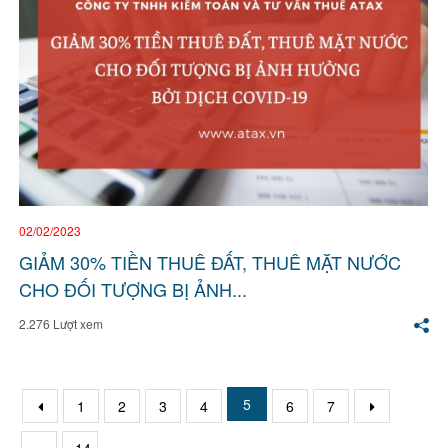
02/02/2023
GIẢM 30% TIỀN THUÊ ĐẤT, THUÊ MẶT NƯỚC
CHO ĐỐI TƯỢNG BỊ ẢNH...
2.276 Lượt xem
5
1
2
3
4
6
7