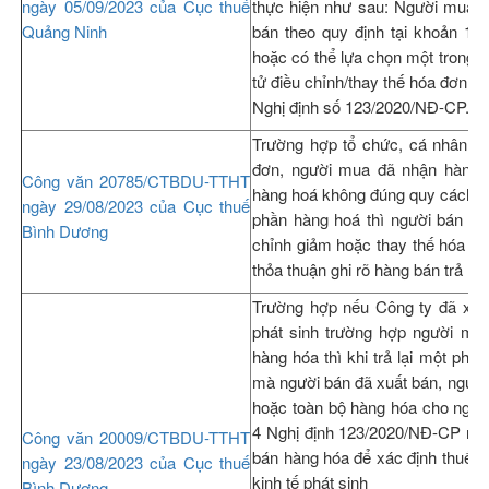
ngày 05/09/2023 của Cục thuế
thực hiện như sau: Người mua lậ
Quảng Ninh
bán theo quy định tại khoản 1 
hoặc có thể lựa chọn một trong h
tử điều chỉnh/thay thế hóa đơn đã
Nghị định số 123/2020/NĐ-CP.
Trường hợp tổ chức, cá nhân m
đơn, người mua đã nhận hàng,
Công văn 20785/CTBDU-TTHT
hàng hoá không đúng quy cách, ch
ngày 29/08/2023 của Cục thuế
phần hàng hoá thì người bán lậ
Bình Dương
chỉnh giảm hoặc thay thế hóa đơ
thỏa thuận ghi rõ hàng bán trả lại
Trường hợp nếu Công ty đã xuấ
phát sinh trường hợp người mua
hàng hóa thì khi trả lại một ph
mà người bán đã xuất bán, người 
hoặc toàn bộ hàng hóa cho người
4 Nghị định 123/2020/NĐ-CP nêu
Công văn 20009/CTBDU-TTHT
bán hàng hóa để xác định thuế s
ngày 23/08/2023 của Cục thuế
kinh tế phát sinh
Bình Dương