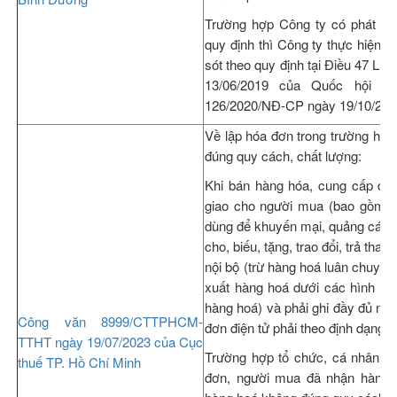
Trường hợp Công ty có phát sin
quy định thì Công ty thực hiện kê
sót theo quy định tại Điều 47 Lu
13/06/2019 của Quốc hội v
126/2020/NĐ-CP ngày 19/10/202
Về lập hóa đơn trong trường hợp
đúng quy cách, chất lượng:
Khi bán hàng hóa, cung cấp dịc
giao cho người mua (bao gồm c
dùng để khuyến mại, quảng cáo, 
cho, biếu, tặng, trao đổi, trả tha
nội bộ (trừ hàng hoá luân chuyển 
xuất hàng hoá dưới các hình th
hàng hoá) và phải ghi đầy đủ nội
Công văn 8999/CTTPHCM-
đơn điện tử phải theo định dạng 
TTHT ngày 19/07/2023 của Cục
Trường hợp tổ chức, cá nhân m
thuế TP. Hồ Chí Minh
đơn, người mua đã nhận hàng,