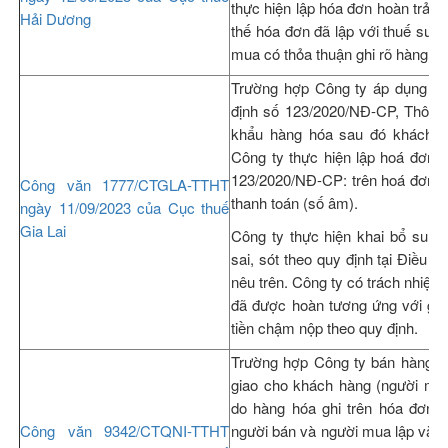
thực hiện lập hóa đơn hoàn trả h
Hải Dương
thế hóa đơn đã lập với thuế suấ
mua có thỏa thuận ghi rõ hàng bán
Trường hợp Công ty áp dụng hoá
định số 123/2020/NĐ-CP, Thông 
khẩu hàng hóa sau đó khách hà
Công ty thực hiện lập hoá đơn đi
123/2020/NĐ-CP: trên hoá đơn ghi
Công văn 1777/CTGLA-TTHT
thanh toán (số âm).
ngày 11/09/2023 của Cục thuế
Gia Lai
Công ty thực hiện khai bổ sung 
sai, sót theo quy định tại Điều 
nêu trên. Công ty có trách nhiệm 
đã được hoàn tương ứng với giá t
tiền chậm nộp theo quy định.
Trường hợp Công ty bán hàng (n
giao cho khách hàng (người mua
do hàng hóa ghi trên hóa đơn k
Công văn 9342/CTQNI-TTHT
người bán và người mua lập văn 