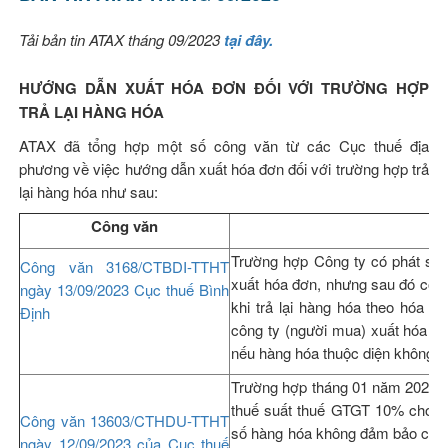
Tải bản tin ATAX tháng 09/2023
tại đây.
HƯỚNG DẪN XUẤT HÓA ĐƠN ĐỐI VỚI TRƯỜNG HỢP
TRẢ LẠI HÀNG HÓA
ATAX đã tổng hợp một số công văn từ các Cục thuế địa
phương về việc hướng dẫn xuất hóa đơn đối với trường hợp trả
lại hàng hóa như sau:
Công văn
Nộ
Trường hợp Công ty có phát si
Công văn 3168/CTBDI-TTHT
xuất hóa đơn, nhưng sau đó công 
ngày 13/09/2023 Cục thuế Bình
khi trả lại hàng hóa theo hóa đ
Định
công ty (người mua) xuất hóa đơn
nếu hàng hóa thuộc diện không 
Trường hợp tháng 01 năm 2023 C
thuế suất thuế GTGT 10% cho ng
Công văn 13603/CTHDU-TTHT
số hàng hóa không đảm bảo chất 
ngày 12/09/2023 của Cục thuế