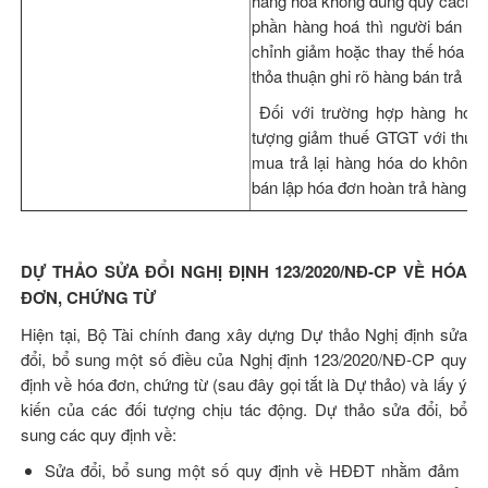
hàng hoá không đúng quy cách, ch
phần hàng hoá thì người bán lậ
chỉnh giảm hoặc thay thế hóa đơ
thỏa thuận ghi rõ hàng bán trả lại.
Đối với trường hợp hàng hóa 
tượng giảm thuế GTGT với thuế 
mua trả lại hàng hóa do không đ
bán lập hóa đơn hoàn trả hàng h
DỰ THẢO SỬA ĐỔI NGHỊ ĐỊNH 123/2020/NĐ-CP VỀ HÓA
ĐƠN, CHỨNG TỪ
Hiện tại, Bộ Tài chính đang xây dựng Dự thảo Nghị định sửa
đổi, bổ sung một số điều của Nghị định 123/2020/NĐ-CP quy
định về hóa đơn, chứng từ (sau đây gọi tắt là Dự thảo) và lấy ý
kiến của các đối tượng chịu tác động. Dự thảo sửa đổi, bổ
sung các quy định về:
Sửa đổi, bổ sung một số quy định về HĐĐT nhằm đảm