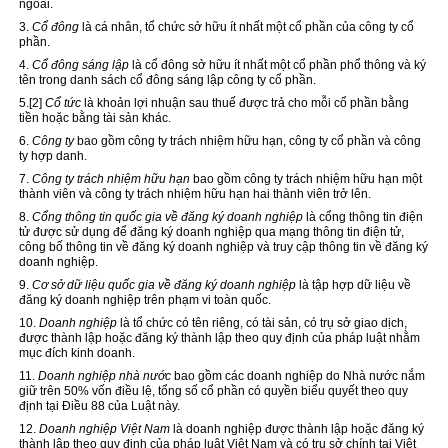
ngoài.
3.
Cổ đông
là cá nhân, tổ chức sở hữu ít nhất một cổ phần của công ty cổ
phần.
4.
Cổ đông sáng lập
là cổ đông sở hữu ít nhất một cổ phần phổ thông và ký
tên trong danh sách cổ đông sáng lập công ty cổ phần.
5.
[2]
Cổ tức
là khoản lợi nhuận sau thuế được trả cho mỗi cổ phần bằng
tiền hoặc bằng tài sản khác.
6.
Công ty
bao gồm công ty trách nhiệm hữu hạn, công ty cổ phần và công
ty hợp danh.
7.
Công ty trách nhiệm hữu hạn
bao gồm công ty trách nhiệm hữu hạn một
thành viên và công ty trách nhiệm hữu hạn hai thành viên trở lên.
8.
Cổng thông tin quốc gia
về đăng ký doanh nghiệp
là cổng thông tin điện
tử được sử dụng để đăng ký doanh nghiệp qua mạng thông tin điện tử,
công bố thông tin về đăng ký doanh nghiệp và truy cập thông tin về đăng ký
doanh nghiệp.
9.
Cơ sở dữ liệu quốc gia về đăng ký doanh nghiệp
là tập hợp dữ liệu về
đăng ký doanh nghiệp trên phạm vi toàn quốc.
10.
Doanh nghiệp
là tổ chức có tên riêng, có tài sản, có trụ sở giao dịch,
được thành lập hoặc đăng ký thành lập theo quy định của pháp luật nhằm
mục đích kinh doanh.
11.
Doanh nghiệp nhà nước
bao gồm các doanh nghiệp do Nhà nước nắm
giữ trên 50% vốn điều lệ, tổng số cổ phần có quyền biểu quyết theo quy
định tại Điều 88 của Luật này.
12.
Doanh nghiệp Việt Nam
là doanh nghiệp được thành lập hoặc đăng ký
thành lập theo quy định của pháp luật Việt Nam và có trụ sở chính tại Việt