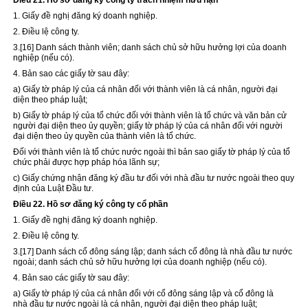
Điều 21. Hồ sơ đăng ký công ty trách nhiệm hữu hạn
1. Giấy đề nghị đăng ký doanh nghiệp.
2. Điều lệ công ty.
3.
[16]
Danh sách thành viên; danh sách chủ sở hữu hưởng lợi của doanh
nghiệp (nếu có).
4. Bản sao các giấy tờ sau đây:
a) Giấy tờ pháp lý của cá nhân đối với thành viên là cá nhân, người đại
diện theo pháp luật;
b) Giấy tờ pháp lý của tổ chức đối với thành viên là tổ chức và văn bản cử
người đại diện theo ủy quyền; giấy tờ pháp lý của cá nhân đối với người
đại diện theo ủy quyền của thành viên là tổ chức.
Đối
với
thành viên là tổ chức nước ngoài thì bản sao giấy tờ pháp lý của tổ
chức phải được hợp pháp hóa lãnh sự;
c) Giấy chứng nhận đăng ký đầu tư đối
với
nhà đầu tư nước ngoài theo quy
định của Luật Đầu tư.
Điều 22. Hồ sơ đăng ký công ty cổ phần
1. Giấy đề nghị đăng ký doanh nghiệp.
2. Điều lệ công ty.
3.
[17]
Danh sách cổ đông sáng lập; danh sách cổ đông là nhà đầu tư nước
ngoài; danh sách chủ sở hữu hưởng lợi của doanh nghiệp (nếu có).
4. Bản sao các giấy tờ sau đây:
a) Giấy tờ pháp lý của cá nhân đối với cổ đông sáng lập và cổ đông là
nhà
đầu tư
nước ngoài là cá nhân, người đại diện theo pháp luật;