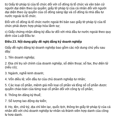
b) Giấy tờ pháp lý của tổ chức đối với cổ đông là tổ chức và văn bản cử
người đại diện theo ủy quyền; giấy tờ pháp lý của cá nhân
đối với
người
đại diện theo ủy quyền của cổ đông sáng lập và cổ đông là nhà đầu tư
nước ngoài là tổ chức.
Đối với cổ đông là tổ chức nước ngoài thì bản sao giấy tờ pháp lý của tổ
chức phải được
hợp pháp
hóa lãnh sự;
c) Giấy chứng nhận đăng ký đầu tư đối với nhà đầu tư nước ngoài theo quy
định của Luật Đầu tư.
Điều 23. Nội dung giấy đề nghị đăng ký doanh nghiệp
Giấy đề nghị đăng ký doanh nghiệp bao gồm các nội dung chủ yếu sau
đây:
1. Tên doanh nghiệp;
2. Địa chỉ trụ sở chính của doanh nghiệp, số điện thoại; số fax, thư điện tử
(nếu có);
3. Ngành, nghề kinh doanh;
4. Vốn điều lệ; vốn đầu tư của chủ doanh nghiệp tư nhân;
5. Các loại cổ phần, mệnh giá mỗi loại cổ phần và tổng số cổ phần được
quyền chào bán của từng loại cổ phần đối với công ty cổ phần;
6. Thông tin đăng ký thuế;
7. Số lượng lao động dự kiến;
8. Họ, tên, chữ ký, địa chỉ liên lạc, quốc tịch, thông tin giấy tờ pháp lý của cá
nhân đối với chủ doanh nghiệp tư nhân và thành viên hợp danh của công
ty hợp danh;