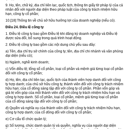
9. Họ, tên, chữ ký, địa chỉ liên lạc, quốc tịch, thông tin giấy tờ pháp lý của cá
nhân đối với người đại diện theo pháp luật của công ty trách nhiệm hữu
hạn, công ty cổ phần;
10.
[18]
Thông tin về chủ sở hữu hưởng lợi của doanh nghiệp (nếu có).
Điều 24. Điều lệ công ty
1. Điều lệ công ty bao gồm Điều lệ khi đăng ký doanh nghiệp và Điều lệ
được
sửa đổi
, bổ sung trong quá trình hoạt động.
2. Điều lệ công ty bao gồm các nội dung chủ yếu sau đây:
a) Tên, địa chỉ trụ sở chính của công ty; tên, địa chỉ chi nhánh và văn phòng
đại diện (nếu có);
b) Ngành, nghề kinh doanh;
c) Vốn điều lệ; tổng số cổ phần, loại cổ phần và mệnh giá từng loại cổ phần
đối với công ty cổ phần;
d) Họ, tên, địa chỉ liên lạc, quốc tịch của thành viên hợp danh đối với công
ty hợp danh; của chủ sở hữu công ty, thành viên đối với công ty trách nhiệm
hữu hạn; của cổ đông sáng lập đối với công ty cổ phần. Phần vốn góp và
giá trị vốn góp của mỗi thành viên đối với công ty trách nhiệm hữu hạn và
công ty hợp danh. Số cổ phần, loại cổ phần, mệnh giá từng loại cổ phần
của cổ đông sáng lập đối với công ty cổ phần;
đ) Quyền và nghĩa vụ của thành viên đối với công ty trách nhiệm hữu hạn,
công ty hợp danh; của cổ đông đối với công ty cổ phần;
e) Cơ cấu tổ chức quản lý;
g) Số lượng, chức danh quản lý và quyền, nghĩa vụ của người đại diện