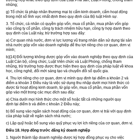
trường hợp khác theo quy định của Luật Phá sản, Luật Phòng, chống tham
nhũng;
g) Tổ chức là pháp nhân thương mại bị cấm kinh doanh, cấm hoạt động
trong một số lĩnh vực nhất định theo quy định của Bộ luật Hình sự.
3. Tổ chức, cá nhân có quyền góp vốn, mua cổ phần, mua phần vốn góp
vào công ty cổ phần, công ty trách nhiệm hữu hạn, công ty hợp danh theo
quy định của Luật này, trừ trường hợp sau đây:
a) Cơ quan nhà nước, đơn vị lực lượng vũ trang nhân dân sử dụng tài sản
nhà nước góp vốn vào doanh nghiệp để thu lợi riêng cho cơ quan, đơn vị
mình;
b)
[14]
Đối tượng không được góp vốn vào doanh nghiệp theo quy định của
Luật Cán bộ, công chức, Luật Viên chức và Luật Phòng, chống tham
nhũng, trừ trường hợp được thực hiện theo quy định của pháp luật về khoa
học, công nghệ, đổi mới sáng tạo và chuyển đổi số quốc gia.
4. Thu lợi riêng cho cơ quan, đơn vị mình quy định tại điểm a khoản 2 và
điểm a khoản 3 Điều này là việc sử dụng thu nhập dưới mọi hình thức có
được từ hoạt động kinh doanh, từ góp vốn, mua cổ phần, mua phần vốn
góp vào một
trong
các mục đích sau đây:
a) Chia dưới mọi hình thức cho một số hoặc tất cả những người
quy
định
tại điểm b và điểm c khoản 2 Điều này;
b) Bổ sung vào ngân sách hoạt động của cơ quan, đơn vị trái với quy định
của pháp luật về ngân sách nhà nước;
c) Lập quỹ hoặc bổ sung vào quỹ phục vụ lợi ích riêng của cơ quan, đơn vị.
Điều 18.
Hợp đồng
trước đăng ký doanh nghiệp
1. Người thành lập doanh nghiệp được ký hợp đồng phục vụ cho việc