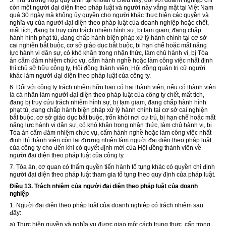
5. Trừ trường hợp quy định tại khoản 6 Điều này, đối với
doanh nghiệp chỉ
còn một người đại diện theo pháp luật và người này vắng mặt tại Việt Nam
quá 30 ngày mà không ủy quyền cho người khác thực hiện các quyền và
nghĩa vụ của người đại diện theo pháp luật của doanh nghiệp hoặc chết,
mất tích, đang bị truy cứu trách nhiệm hình sự, bị tạm giam, đang chấp
hành hình phạt tù, đang chấp hành biện pháp xử lý hành chính tại cơ sở
cai nghiện bắt buộc, cơ sở giáo dục bắt buộc, bị hạn chế hoặc mất năng
lực hành vi dân sự, có khó khăn trong nhận thức, làm chủ hành vi, bị Tòa
án cấm đảm nhiệm chức vụ, cấm hành nghề hoặc làm công việc nhất định
thì chủ sở hữu công ty, Hội đồng thành viên, Hội đồng quản trị cử ng
ườ
i
khác làm người đại diện theo pháp luật của công ty.
6. Đối với công ty trách nhiệm hữu hạn có hai thành viên, nếu có thành viên
là cá nhân làm người đại diện theo pháp luật của công ty chết, mất tích,
đang bị truy cứu trách nhiệm hình sự, bị tạm giam, đang chấp hành hình
phạt tù, đang chấp hành biện pháp xử lý hành chính tại cơ sở cai nghiện
bắt buộc, cơ sở giáo dục bắt buộc, trốn khỏi nơi cư trú, bị hạn chế hoặc mất
năng lực hành vi dân sự, có khó khăn trong nhận thức, làm chủ hành vi, bị
Tòa án cấm đảm nhiệm chức vụ, cấm hành nghề hoặc làm công việc nhất
định thì thành viên còn lại đương nhiên làm người đại diện theo pháp luật
của công ty cho đến khi có quyết định mới của Hội đồng thành viên về
người đại diện theo pháp luật của công ty.
7. Tòa án, cơ quan có thẩm quyền tiến hành tố tụng khác có quyền chỉ định
người đại diện theo pháp luật tham gia tố tụng theo quy định của pháp luật.
Điều 13. Trách nhiệm của người đại diện theo pháp luật của doanh
nghiệp
1. Người đại diện theo pháp luật của doanh nghiệp có trách nhiệm sau
đây:
a) Thực hiện quyền và nghĩa vụ được giao một cách trung thực, cẩn trọng,