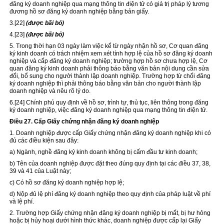
đăng ký doanh nghiệp qua mạng thông tin điện tử có giá trị pháp lý tương
đương hồ sơ đăng ký doanh nghiệp bằng bản giấy.
3.
[22]
(được bãi bỏ)
4.
[23]
(được bãi bỏ)
5. Trong thời hạn 03 ngày làm việc kể từ ngày nhận hồ sơ, Cơ quan đăng
ký kinh doanh có trách nhiệm xem xét tính hợp lệ của hồ sơ đăng ký doanh
nghiệp và cấp đăng ký doanh nghiệp; trường hợp hồ sơ chưa hợp lệ, Cơ
quan đăng ký kinh doanh phải thông báo bằng văn bản nội dung cần sửa
đổi, bổ sung cho người thành lập doanh nghiệp. Trường hợp từ chối đăng
ký doanh nghiệp thì phải thông báo bằng văn bản cho người thành lập
doanh nghiệp và nêu rõ lý do.
6.
[24]
Chính phủ quy định về hồ sơ, trình tự, thủ tục, liên thông trong đăng
ký doanh nghiệp, việc đăng ký doanh nghiệp qua mạng thông tin điện tử.
Điều 27. Cấp Giấy chứng nhận đăng ký doanh nghiệp
1. Doanh nghiệp được cấp Giấy chứng nhận đăng ký doanh nghiệp khi có
đủ các điều kiện sau đây:
a) Ngành, nghề đăng ký kinh doanh không bị cấm đầu tư kinh doanh;
b) Tên của doanh nghiệp được đặt theo đúng quy định tại các điều 37, 38,
39 và 41 của Luật này;
c) Có hồ sơ đăng ký doanh nghiệp hợp lệ;
d) Nộp đủ lệ phí đăng ký doanh nghiệp theo quy định của pháp luật về phí
và lệ phí.
2. Trường hợp Giấy chứng nhận đăng ký doanh nghiệp bị mất, bị hư hỏng
hoặc bị hủy hoại dưới hình thức khác, doanh nghiệp được
cấp
lại Giấy