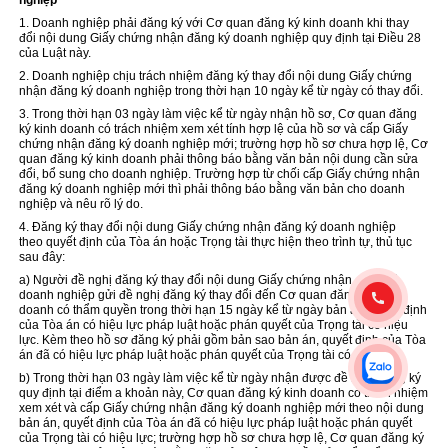
nghiệp
1. Doanh nghiệp phải đăng ký với Cơ quan đăng ký kinh doanh khi thay
đổi nội dung Giấy chứng nhận đăng ký doanh nghiệp quy định tại Điều 28
của Luật này.
2. Doanh nghiệp chịu trách nhiệm đăng ký thay đổi nội dung Giấy chứng
nhận
đăng ký
doanh nghiệp trong thời hạn 10 ngày kể từ ngày có thay đổi.
3. Trong thời hạn 03 ngày làm việc kể từ ngày nhận hồ sơ, Cơ quan đăng
ký kinh doanh có trách nhiệm xem xét tính hợp lệ của hồ sơ và cấp Giấy
chứng nhận đăng ký doanh nghiệp mới;
trường hợp
hồ sơ chưa hợp lệ, Cơ
quan đăng ký kinh doanh phải thông báo bằng văn bản nội dung cần sửa
đổi, bổ sung cho doanh nghiệp. Trường hợp từ chối cấp Giấy chứng nhận
đăng ký doanh nghiệp mới thì phải thông báo bằng văn bản cho doanh
nghiệp và nêu rõ lý do.
4. Đăng ký thay đổi nội dung Giấy chứng nhận đăng ký doanh nghiệp
theo
quyết
định của Tòa án hoặc Trọng tài thực hiện theo trình tự, thủ tục
sau đây:
a) Người đề nghị đăng ký thay đổi nội dung Giấy chứng nhận đăng ký
doanh nghiệp gửi đề nghị
đăng ký
thay đổi đến Cơ quan đăng ký kinh
doanh có thẩm quyền trong thời hạn 15 ngày kể từ ngày bản án, quyết định
của Tòa án có hiệu lực pháp luật hoặc phán quyết của Trọng tài có hiệu
lực. Kèm theo hồ sơ đăng ký phải gồm bản sao bản án, quyết định của Tòa
án đã có hiệu lực pháp luật hoặc phán quyết của Trọng tài có hiệu lực;
b) T
rong
thời hạn 03 ngày làm việc kể từ ngày nhận được đề nghị đăng ký
quy định tại điểm a khoản này, Cơ quan đăng ký kinh doanh có trách nhiệm
xem xét và cấp Giấy chứng nhận đăng ký doanh nghiệp mới theo nội dung
bản án, quyết định của Tòa án đã có hiệu lực pháp luật hoặc phán quyết
của Trọng tài có hiệu lực;
trường hợp
hồ sơ chưa hợp lệ, Cơ quan đăng ký