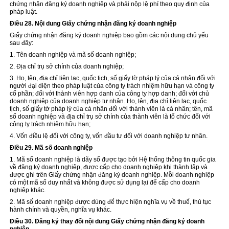
chứng nhận đăng ký doanh nghiệp và phải nộp lệ phí theo quy định của
pháp luật.
Điều 28. Nội dung Giấy chứng nhận đăng ký doanh nghiệp
Giấy chứng nhận đăng ký doanh nghiệp bao gồm các nội dung chủ yếu
sau đây:
1. Tên doanh nghiệp và mã số doanh nghiệp;
2. Địa chỉ trụ sở chính
của
doanh nghiệp;
3. Họ, tên, địa chỉ liên lạc, quốc tịch, số giấy tờ pháp lý của cá nhân đối với
người đại diện theo pháp luật của công ty trách nhiệm hữu hạn và công ty
cổ phần; đối với thành viên hợp danh của công ty hợp danh; đối với chủ
doanh nghiệp của doanh nghiệp tư nhân. Họ, tên, địa chỉ liên lạc, quốc
tịch, số giấy tờ pháp lý của cá nhân đối với thành viên là cá nhân; tên, mã
số doanh nghiệp và địa chỉ trụ sở chính của thành viên là tổ chức đối với
công ty trách nhiệm hữu hạn;
4. Vốn điều lệ đối với công ty, vốn đầu tư đối với doanh nghiệp tư nhân.
Điều 29. Mã số doanh nghiệp
1. Mã số doanh nghiệp là dãy số được tạo bởi Hệ thống thông tin quốc gia
về đăng ký doanh nghiệp, được cấp cho doanh nghiệp khi thành lập và
được ghi trên Giấy chứng nhận đăng ký doanh nghiệp. Mỗi doanh nghiệp
có một mã số duy nhất và không được sử dụng lại để cấp cho doanh
nghiệp khác.
2. Mã số doanh nghiệp được dùng để thực hiện nghĩa vụ về thuế, thủ tục
hành chính và quyền, nghĩa vụ khác.
Điều 30. Đăng ký thay đổi nội dung Giấy chứng nhận đăng ký doanh