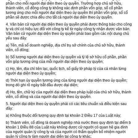
phần cho mỗi người đại diện theo ủy quyền. Trường hợp chủ sở hữu,
thành viên, cổ đông công ty không xác định phần vốn góp, số cổ phần
tương ứng cho mỗi người đại diện theo ủy quyền thì phần vốn góp, số cổ
phần sẽ được chia đều cho tất cả người đại diện theo ủy quyền.
4. Văn bản cử người đại diện theo ủy quyền phải được thông báo cho công
ty và chỉ có hiệu lực đối với công ty kể từ ngày công ty nhận được văn bản.
Văn bản cử người đại diện theo ủy quyền phải bao gồm các nội dung chủ
yếu sau đây:
a) Tên, mã số doanh nghiệp, địa chỉ trụ sở chính của chủ sở hữu, thành
viên, cổ đông;
b) Số lượng người đại diện theo ủy quyền và tỷ lệ sở hữu cổ phần, phần
vốn góp tương ứng của mỗi ng
ườ
i đại diện theo ủy quyền;
c) Họ, tên, địa chỉ liên lạc, quốc tịch, số giấy tờ pháp lý của cá nhân từng
người đại diện theo ủy quyền;
d) Thời hạn ủy quyền tương ứng của từng người đại diện theo ủy quyền;
trong đó ghi rõ ngày bắt đầu được đại diện;
đ) Họ, tên, chữ ký của người đại diện theo pháp luật của chủ sở hữu, thành
viên, cổ đông và của người đại diện theo ủy quyền.
5. Người đại diện theo ủy quyền phải có các tiêu chuẩn và điều kiện sau
đây:
a) Không thuộc đối tượng quy định tại khoản 2 Điều 17 của Luật này;
b) Thành viên, cổ đông là doanh nghiệp nhà nước theo quy định tại điểm b
khoản 1 Điều 88 của Luật này không được cử người có quan hệ gia đình
của người quản lý công ty và của người có thẩm quyền bổ nhiệm người
quản lý công ty làm người đại diện tại công ty khác;