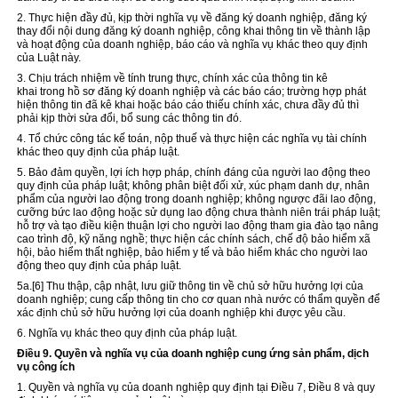
2. Thực hiện đầy đủ, kịp thời nghĩa vụ về đăng ký doanh nghiệp, đăng ký
thay đổi nội dung đăng ký doanh nghiệp, công khai thông tin về thành lập
và hoạt động của doanh nghiệp, báo cáo và nghĩa vụ khác theo quy định
của Luật này.
3. Chịu trách nhiệm về tính trung thực, chính xác của thông tin kê
khai
trong
hồ sơ đăng ký doanh nghiệp và các báo cáo; trường hợp phát
hiện thông tin đã kê khai hoặc báo cáo thiếu chính xác, chưa đầy đủ thì
phải kịp thời sửa đổi, bổ sung các thông tin đó.
4. Tổ chức công tác kế toán, nộp thuế và thực hiện các nghĩa vụ tài chính
khác theo quy định của pháp luật.
5. Bảo đảm quyền, lợi ích hợp pháp, chính đáng của người lao động theo
quy định của pháp luật; không phân biệt đối xử, xúc phạm danh dự, nhân
phẩm của người lao động
trong
doanh nghiệp; không ngược đãi lao động,
cưỡng bức lao động hoặc sử dụng lao động chưa thành niên trái pháp luật;
hỗ trợ và tạo điều kiện thuận lợi cho người lao động tham gia đào tạo nâng
cao trình độ, kỹ năng nghề; thực hiện các chính sách, chế độ bảo hiểm xã
hội, bảo hiểm thất nghiệp, bảo hiểm y tế và bảo hiểm khác cho người lao
động theo quy định của pháp luật.
5a.
[6]
Thu thập, cập nhật, lưu giữ thông tin về chủ sở hữu hưởng lợi của
doanh nghiệp; cung cấp thông tin cho cơ quan nhà nước có thẩm quyền để
xác định chủ sở hữu hưởng lợi của doanh nghiệp khi được yêu cầu.
6. Nghĩa vụ khác theo quy định của pháp luật.
Điều 9. Quyền và nghĩa vụ của doanh nghiệp cung ứng sản phẩm, dịch
vụ công ích
1. Quyền và nghĩa vụ của doanh nghiệp quy định tại Điều 7, Điều 8 và quy