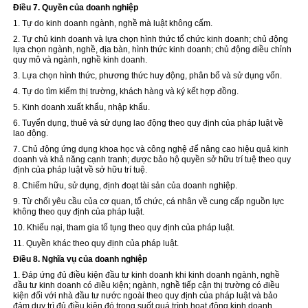
Điều 7. Quyền của doanh nghiệp
1. Tự do kinh doanh ngành, nghề mà luật không cấm.
2. Tự chủ kinh doanh và lựa chọn hình thức tổ chức kinh doanh; chủ động
lựa chọn ngành, nghề, địa bàn, hình thức kinh doanh; chủ động
điều
chỉnh
quy mô và ngành, nghề kinh doanh.
3. Lựa chọn hình thức, phương thức huy động, phân bổ và sử dụng vốn.
4. Tự do tìm kiếm thị trường, khách hàng và ký kết hợp đồng.
5. Kinh doanh xuất khẩu, nhập khẩu.
6. Tuyển dụng, thuê và sử dụng lao động theo quy định của pháp luật về
lao động.
7. Chủ động ứng dụng khoa học và công nghệ để nâng cao hiệu quả kinh
doanh và khả năng cạnh tranh; được bảo hộ quyền sở hữu trí tuệ theo quy
định của pháp luật về sở hữu trí tuệ.
8. Chiếm hữu, sử dụng, định đoạt tài sản của doanh nghiệp.
9. Từ chối yêu cầu của cơ quan, tổ chức, cá nhân về cung cấp nguồn lực
không theo quy định của pháp luật.
10. Khiếu nại, tham gia tố tụng theo quy định của pháp luật.
11. Quyền khác theo
quy định
của pháp luật.
Điều 8. Nghĩa vụ của doanh nghiệp
1. Đáp ứng đủ điều kiện đầu tư kinh doanh khi kinh doanh ngành, nghề
đầu tư kinh doanh có điều kiện; ngành, nghề tiếp cận thị trường có điều
kiện đối với nhà đầu tư nước ngoài theo quy định của pháp luật và bảo
đảm duy trì đủ điều kiện đó trong suốt quá trình hoạt động kinh doanh.