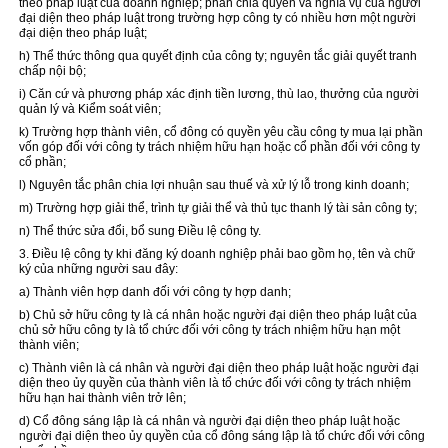
theo pháp luật của doanh nghiệp; phân chia quyền và nghĩa vụ của người
đại diện theo pháp luật trong trường hợp công ty có nhiều hơn một người
đại diện theo pháp luật;
h) Thể thức thông qua quyết định của công ty; nguyên tắc giải quyết tranh
chấp nội bộ;
i) Căn cứ và phương pháp xác định tiền lương, thù lao, thưởng của người
quản lý và Kiểm soát viên;
k) Trường hợp thành viên, cổ đông có quyền yêu cầu công ty mua lại phần
vốn góp đối với công ty trách nhiệm hữu hạn hoặc cổ phần đối với công ty
cổ phần;
l) Nguyên tắc phân chia lợi nhuận sau thuế và xử lý lỗ
trong
kinh doanh;
m) Trường hợp giải thể, trình tự giải thể và thủ tục thanh lý tài sản công ty;
n) Thể thức sửa đổi, bổ sung Điều lệ công ty.
3. Điều lệ công ty khi
đăng ký
doanh nghiệp phải bao gồm họ, tên và chữ
ký của những người sau đây:
a) Thành viên hợp danh đối với công ty hợp danh;
b) Chủ sở hữu công ty là cá nhân hoặc người đại diện theo pháp luật của
chủ sở hữu công ty là tổ chức đối với công ty trách nhiệm hữu hạn một
thành viên;
c) Thành viên là cá nhân và người đại diện theo pháp luật hoặc người đại
diện theo ủy quyền của thành viên là tổ chức đối với công ty trách nhiệm
hữu hạn hai thành viên trở lên;
d) Cổ đông sáng lập là cá nhân và người đại diện theo pháp luật hoặc
người đại diện theo ủy quyền của cổ đông sáng lập là tổ chức đối với công