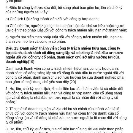
ty cổ phần.
4. Điều lệ công ty được sửa đổi, bổ sung phải bao gồm họ, tên và chữ ký
của những người sau đây:
a) Chủ tịch Hội đồng thành viên đối với công ty hợp danh;
b) Chủ sở hữu, người đại diện theo pháp luật của chủ sở hữu hoặc người
đại diện theo pháp luật đối với công ty trách nhiệm hữu hạn một thành viên;
c) Người đại diện theo pháp luật đối với công ty trách nhiệm hữu hạn hai
thành viên trở lên và công ty cổ phần.
Điều 25. Danh sách thành viên công ty trách nhiệm hữu hạn, công ty
hợp danh, danh sách cổ đông sáng lập và cổ đông là nhà đầu tư nước
ngoài đối với công ty cổ phần, danh sách chủ sở hữu hưởng lợi của
doanh nghiệp
[19]
Danh sách thành viên công ty trách nhiệm hữu hạn, công ty hợp danh,
danh sách cổ đông sáng lập và cổ đông là nhà đầu tư nước ngoài đối với
công ty cổ phần, danh sách chủ sở hữu hưởng lợi của doanh nghiệp phải
bao gồm các nội dung chủ yếu sau đây:
[20]
1. Họ, tên, chữ ký, quốc tịch, địa chỉ liên lạc của thành viên là cá nhân đối
với công ty trách nhiệm hữu hạn và công ty hợp danh; của cổ đông sáng
lập và cổ đông là nhà đầu tư nước ngoài là cá nhân đối với công ty cổ
phần;
2. Tên, mã số doanh nghiệp và địa chỉ trụ sở chính của thành viên là tổ
chức đối với công ty trách nhiệm hữu hạn và công ty hợp danh; của cổ
đông sáng lập và cổ đông là nhà đầu tư nước ngoài là tổ chức đối với công
ty cổ phần;
3. Họ, tên, chữ ký, quốc tịch, địa chỉ liên lạc của người đại diện theo pháp