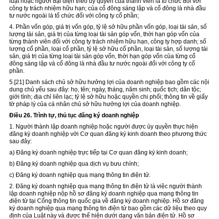
luật hoặc người đại diện theo ủy quyền của thành viên là tổ chức đối với
công ty trách nhiệm hữu hạn; của cổ đông sáng lập và cổ đông là nhà đầu
tư nước ngoài là tổ chức đối với công ty cổ phần;
4. Phần vốn góp, giá trị vốn góp, tỷ lệ sở hữu phần vốn góp, loại tài sản, số
lượng tài sản, giá trị của từng loại tài sản góp vốn, thời hạn góp vốn của
từng thành viên đối với công ty trách nhiệm hữu hạn, công ty hợp danh; số
lượng cổ phần, loại cổ phần, tỷ lệ sở hữu cổ phần, loại tài sản, số lượng tài
sản, giá trị của từng loại tài sản góp vốn, thời hạn góp vốn của từng cổ
đông sáng lập và cổ đông là nhà đầu tư nước ngoài đối với công ty cổ
phần.
5.
[21]
Danh sách chủ sở hữu hưởng lợi của doanh nghiệp bao gồm các nội
dung chủ yếu sau đây: họ, tên; ngày, tháng, năm sinh; quốc tịch; dân tộc;
giới tính; địa chỉ liên lạc; tỷ lệ sở hữu hoặc quyền chi phối; thông tin về giấy
tờ pháp lý của cá nhân chủ sở hữu hưởng lợi của doanh nghiệp.
Điều 26. Trình tự, thủ tục đăng ký doanh nghiệp
1. Người thành lập doanh nghiệp hoặc người được ủy quyền thực hiện
đăng ký doanh nghiệp với Cơ quan đăng ký kinh doanh theo phương thức
sau đây:
a) Đăng ký doanh nghiệp trực tiếp tại Cơ quan đăng ký kinh doanh;
b) Đăng ký doanh nghiệp qua dịch vụ bưu chính;
c) Đăng ký doanh nghiệp qua mạng thông tin điện tử.
2. Đăng ký doanh nghiệp qua mạng thông tin điện tử là việc người thành
lập doanh nghiệp nộp hồ sơ đăng ký doanh nghiệp qua mạng thông tin
điện tử tại Cổng thông tin quốc gia về đăng ký doanh nghiệp. Hồ sơ đăng
ký doanh nghiệp qua mạng thông tin điện tử bao gồm các dữ liệu theo quy
định của Luật này và được thể hiện dưới dạng văn bản điện tử. Hồ sơ