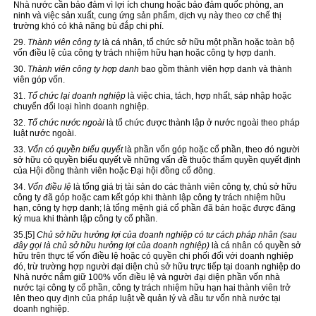
Nhà nước cần bảo đảm vì lợi ích chung hoặc bảo đảm quốc phòng, an
ninh và việc sản xuất, cung ứng sản phẩm, dịch vụ này theo cơ chế thị
trường khó có khả năng bù đắp chi phí.
29.
Thành viên công ty
là cá nhân, tổ chức sở hữu một phần hoặc toàn bộ
vốn điều lệ của công ty trách nhiệm hữu hạn hoặc công ty hợp danh.
30.
Thành viên công ty hợp danh
bao gồm thành viên hợp danh và thành
viên góp vốn.
31.
Tổ chức lại doanh nghiệp
là việc chia, tách, hợp nhất, sáp nhập hoặc
chuyển đổi loại hình doanh nghiệp.
32.
Tổ chức nước ngoài
là tổ chức được thành lập ở nước ngoài theo pháp
luật nước ngoài.
33.
Vốn có quyền biểu quyết
là phần vốn góp hoặc cổ phần, theo đó người
sở hữu có quyền biểu quyết về những vấn đề thuộc thẩm quyền quyết định
của Hội đồng thành viên hoặc Đại hội đồng cổ đông.
34.
Vốn điều lệ
là tổng giá trị tài sản do các thành viên công ty, chủ sở hữu
công ty đã góp hoặc cam kết góp khi thành lập công ty trách nhiệm hữu
hạn, công ty hợp danh; là tổng mệnh giá cổ phần đã bán hoặc được đăng
ký mua khi thành lập công ty cổ phần.
35.
[5]
Chủ sở hữu hưởng lợi của doanh nghiệp có tư cách pháp nhân (sau
đây gọi là chủ sở hữu hưởng lợi của doanh nghiệp)
là cá nhân có quyền sở
hữu trên thực tế vốn điều lệ hoặc có quyền chi phối đối với doanh nghiệp
đó, trừ trường hợp người đại diện chủ sở hữu trực tiếp tại doanh nghiệp do
Nhà nước nắm giữ 100% vốn điều lệ và người đại diện phần vốn nhà
nước tại công ty cổ phần, công ty trách nhiệm hữu hạn hai thành viên trở
lên theo quy định của pháp luật về quản lý và đầu tư vốn nhà nước tại
doanh nghiệp.