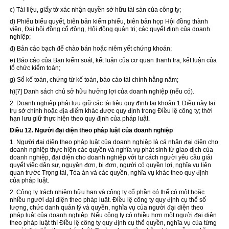
c) Tài liệu, giấy tờ xác nhận quyền sở hữu tài sản của công ty;
d) Phiếu biểu quyết, biên bản kiểm phiếu, biên bản họp Hội đồng thành
viên, Đại hội đồng cổ đông, Hội đồng quản trị; các quyết định của doanh
nghiệp;
đ) Bản cáo bạch để chào bán hoặc niêm yết chứng k
hoán
;
e) Báo cáo của Ban kiểm soát, kết luận của cơ quan thanh tra, kết luận của
tổ chức kiểm toán;
g) Sổ kế toán, chứng từ kế toán, báo cáo tài chính hằng năm;
h)
[7]
Danh sách chủ sở hữu hưởng lợi của doanh nghiệp (nếu có).
2. Doanh nghiệp phải lưu giữ các tài liệu quy định tại khoản 1 Điều này tại
trụ sở chính hoặc địa điểm khác được quy định
trong
Điều lệ công ty; thời
hạn lưu giữ thực hiện theo quy định của pháp luật.
Điều 12. Người đại diện theo pháp luật của doanh nghiệp
1. Người đại diện theo pháp luật của doanh nghiệp là cá nhân đại diện cho
doanh nghiệp thực hiện các quyền và nghĩa vụ phát sinh từ giao dịch của
doanh nghiệp, đại diện cho doanh nghiệp
với
tư cách người yêu cầu giải
quyết việc dân sự, nguyên đơn, bị đơn, người có quyền lợi, nghĩa vụ liên
quan trước Trọng tài, Tòa án và các quyền, nghĩa vụ khác theo quy định
của pháp luật.
2. Công ty trách nhiệm hữu hạn và công ty cổ phần có thể có một hoặc
nhiều người đại diện theo pháp luật. Điều lệ công ty quy định cụ thể số
lượng, chức danh quản lý và quyền, nghĩa vụ của người đại diện theo
pháp luật của doanh nghiệp. Nếu công ty có nhiều hơn một người đại diện
theo pháp luật thì Điều lệ công ty quy định cụ thể quyền, nghĩa vụ của từng