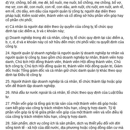
đ) Vợ, chồng, bố đẻ, mẹ đẻ, bố nuôi, mẹ nuôi, bố chồng, mẹ chồng, bố vợ,
mẹ vợ, con đẻ, con nuôi, con rể, con dâu, anh ruột, chị ruột, em ruột, anh rể,
em rể, chị dâu, em dâu của người quản lý công ty, người đại diện theo
pháp luật, Kiểm soát viên, thành viên và cổ đông sở hữu phần vốn góp hay
cổ phần chi phối;
e) Cá nhân là người đại diện theo ủy quyền của công ty, tổ chức
quy
định
tại các điểm a, b và c khoản này;
g) Doanh nghiệp trong đó cá nhân, công ty, tổ chức quy định tại các điểm a,
b, c, d, đ và e khoản này có sở hữu đến mức chi phối việc ra
quyết định
của
công ty.
24.
Người quản lý doanh nghiệp
là người quản lý doanh nghiệp tư nhân và
người quản lý công ty, bao gồm chủ doanh nghiệp tư nhân, thành viên hợp
danh, Chủ tịch Hội đồng thành viên, thành viên Hội đồng thành viên, Chủ
tịch công ty, Chủ tịch Hội đồng quản trị, thành viên Hội đồng quản trị, Giám
đốc hoặc Tổng giám đốc và cá nhân giữ chức danh quản lý khác theo quy
định tại Điều lệ công ty.
25.
Người thành lập doanh nghiệp
là cá nhân, tổ chức thành lập hoặc góp
vốn để thành lập doanh nghiệp.
26.
Nhà đầu tư nước ngoài
là cá nhân, tổ chức theo quy định của Luật Đầu
tư.
27.
Phần vốn góp
là tổng giá trị tài sản của một thành viên đã góp hoặc
cam kết góp vào công ty trách nhiệm hữu hạn, công ty hợp danh. Tỷ lệ
phần vốn góp là tỷ lệ giữa phần vốn góp của một thành viên và vốn điều lệ
của công ty trách nhiệm hữu hạn, công ty hợp danh.
28.
Sản phẩm, dịch vụ công ích
là sản phẩm, dịch vụ thiết yếu đối với đời
sống kinh tế - xã hội của đất nước, địa phương hoặc cộng đồng dân cư mà