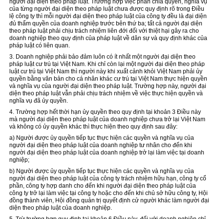
người đại diện theo pháp luật. Trường hợp việc phân chia quyền, nghĩa vụ
của từng người đại diện theo pháp luật chưa được quy định rõ trong Điều
lệ công ty thì mỗi người đại diện theo pháp luật của công ty đều là đại diện
đủ thẩm quyền của doanh nghiệp trước bên thứ ba; tất cả người đại diện
theo pháp luật phải chịu trách nhiệm liên đới đối với thiệt hại gây ra cho
doanh nghiệp theo quy định của pháp luật về dân sự và quy định khác của
pháp luật có liên quan.
3. Doanh nghiệp phải bảo đảm luôn có ít nhất một người đại diện theo
pháp luật cư trú tại Việt Nam. Khi chỉ còn lại một người đại diện theo pháp
luật cư trú tại Việt Nam thì người này khi xuất cảnh khỏi Việt Nam phải ủy
quyền bằng văn bản cho cá nhân khác cư trú tại Việt Nam thực hiện quyền
và nghĩa vụ của người đại diện theo pháp luật. Trường hợp này, người đại
diện theo pháp luật vẫn phải chịu trách nhiệm về việc thực hiện quyền và
nghĩa vụ đã ủy quyền.
4. Trường hợp hết thời hạn ủy quyền theo quy định tại khoản 3 Điều này
mà người đại diện theo pháp luật của doanh nghiệp chưa trở lại Việt Nam
và không có ủy quyền khác thì thực hiện theo quy định sau đây:
a) Người được ủy quyền tiếp tục thực hiện các quyền và nghĩa vụ của
người đại diện theo pháp luật của doanh nghiệp tư nhân cho đến khi
người đại diện theo pháp luật của doanh nghiệp trở lại làm việc tại doanh
nghiệp;
b) Người được ủy quyền tiếp tục thực hiện các quyền và nghĩa vụ của
người đại diện theo pháp luật của công ty trách nhiệm hữu hạn, công ty cổ
phần, công ty hợp danh cho đến khi người đại diện theo pháp luật của
công ty trở lại làm việc tại công ty hoặc cho đến khi chủ sở hữu công ty, Hội
đồng thành viên, Hội đồng quản trị quyết định cử người khác làm người đại
diện theo pháp luật của doanh nghiệp.