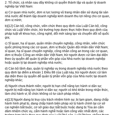
2. Tổ chức, cá nhân sau đây không có quyền thành lập và quản lý doanh
nghiệp tại Việt Nam:
a) Cơ quan nhà nước, đơn vị lực lượng vũ trang nhân dân sử dụng tài sản
nhà nước để thành lập doanh nghiệp kinh doanh thu lợi riêng cho cơ quan,
đơn vị mình;
b)
[12]
Cán bộ, công chức, viên chức theo quy định của Luật Cán bộ, công
chức và Luật Viên chức, trừ trường hợp được thực hiện theo quy định của
pháp luật về khoa học, công nghệ, đổi mới sáng tạo và chuyển đổi số quốc
gia;
c) Sĩ quan, hạ sĩ quan, quân nhân chuyên nghiệp, công nhân, viên chức
quốc phòng
trong
các cơ quan, đơn vị thuộc Quân đội nhân dân Việt Nam;
sĩ quan, hạ sĩ quan chuyên nghiệp, công nhân công an
trong
các cơ quan,
đơn vị thuộc Công an nhân dân Việt Nam, trừ người được cử làm đại diện
theo ủy quyền để quản lý phần vốn góp của Nhà nước tại doanh nghiệp
hoặc quản lý tại doanh nghiệp nhà nước;
d) Cán bộ lãnh đạo, quản lý nghiệp vụ trong doanh nghiệp nhà nước theo
quy định tại điểm a khoản 1 Điều 88 của Luật này, trừ người được cử làm
đại diện theo ủy quyền để quản lý phần vốn góp của Nhà nước tại doanh
nghiệp khác;
đ) Người chưa thành niên; người bị hạn chế năng lực hành vi dân sự;
người bị mất năng lực hành vi dân sự; người có khó khăn trong nhận thức,
làm chủ hành vi; tổ chức không có tư cách pháp nhân;
e)
[13]
Người đang bị truy cứu trách nhiệm hình sự, bị tạm giam, đang chấp
hành hình phạt tù, đang chấp hành biện pháp xử lý hành chính tại cơ sở
cai nghiện bắt buộc, cơ sở giáo dục bắt buộc hoặc đang bị Tòa án cấm
đảm nhiệm chức vụ, cấm hành nghề hoặc làm công việc nhất định; các