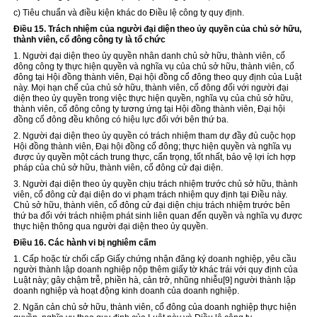
c) Tiêu chuẩn và điều kiện khác do Điều lệ công ty quy định.
Điều 15. Trách nhiệm của ng
ườ
i đại diện
theo ủy quyền của chủ sở hữu,
thành viên, cổ đông công ty
là
tổ chức
1. Người đại diện theo ủy quyền nhân danh chủ sở hữu, thành viên, cổ
đông công ty thực hiện quyền và nghĩa vụ của chủ sở hữu, thành viên, cổ
đông tại Hội đồng thành viên, Đại hội đồng cổ đông theo quy định của Luật
này. Mọi hạn chế của chủ sở hữu, thành viên, cổ đông đối
với
người đại
diện theo ủy quyền trong việc thực hiện quyền, nghĩa vụ của chủ sở hữu,
thành viên, cổ đông công ty tương ứng tại Hội đồng thành viên, Đại hội
đồng cổ đông đều không có hiệu lực đối với bên thứ ba.
2. Người đại diện theo ủy quyền có trách nhiệm tham dự đầy đủ cuộc họp
Hội đồng thành viên, Đại hội đồng cổ đông; thực hiện quyền và nghĩa vụ
được ủy quyền một cách trung thực, cẩn trọng, tốt nhất, bảo vệ lợi ích hợp
pháp của chủ sở hữu, thành viên, cổ đông cử đại diện.
3. Người đại diện theo ủy quyền chịu trách nhiệm trước chủ sở hữu, thành
viên, cổ đông cử đại diện do vi phạm trách nhiệm quy định tại Điều này.
Chủ sở hữu, thành viên, cổ đông cử đại diện chịu trách nhiệm trước bên
thứ ba đối
với
trách nhiệm phát sinh liên quan đến quyền và nghĩa vụ được
thực hiện thông qua người đại diện theo ủy quyền.
Điều 16. Các hành vi bị nghiêm cấm
1. Cấp hoặc từ chối cấp Giấy chứng nhận đăng ký doanh nghiệp, yêu cầu
người thành lập doanh nghiệp nộp thêm giấy tờ khác trái với quy định của
Luật này; gây chậm trễ, phiền hà, cản trở, nhũng nhiễu
[9]
người thành lập
doanh nghiệp và hoạt động kinh doanh của doanh nghiệp.
2. Ngăn cản chủ sở hữu, thành viên, cổ đông của doanh nghiệp thực hiện