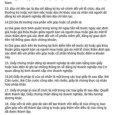
Nam.
13.
Địa chỉ liên lạc
là địa chỉ đăng ký trụ sở chính đối với tổ chức; địa chỉ
thường trú hoặc nơi làm việc hoặc địa chỉ khác của cá nhân mà người đó
đăng ký với doanh nghiệp để làm địa chỉ liên lạc.
14.
[3]
Giá thị trường của phần vốn góp hoặc cổ phần
là:
a) Giá giao dịch bình quân trong vòng 30 ngày liền kề trước ngày xác định
giá hoặc giá thỏa thuận giữa người bán và người mua hoặc giá do một tổ
chức thẩm định giá xác định đối với cổ phiếu niêm yết, đăng ký giao dịch
trên hệ thống giao dịch chứng khoán;
b) Giá giao dịch trên thị trường tại thời điểm liền kề trước đó hoặc giá thỏa
thuận giữa người bán và người mua hoặc giá do một tổ chức thẩm định giá
xác định đối với phần vốn góp hoặc cổ phần không thuộc điểm a khoản
này.
15.
Giấy chứng nhận đăng ký doanh nghiệp
là
văn
bản bằng bản giấy
hoặc bản điện tử ghi lại những thông tin về đăng ký doanh nghiệp mà Cơ
quan đăng ký kinh doanh cấp cho doanh nghiệp.
16.
[4]
Giấy tờ pháp lý của cá nhân
là một trong các loại giấy tờ sau đây: thẻ
Căn cước, thẻ Căn cước công dân, Hộ chiếu, giấy tờ chứng thực cá nhân
hợp pháp khác.
17.
Giấy tờ pháp lý của tổ chức
là một trong các loại giấy tờ sau đây: Quyết
định thành lập, Giấy chứng nhận đăng ký doanh nghiệp, tài liệu tương
đương khác.
18.
Góp vốn
là việc góp tài sản để tạo thành vốn điều lệ của công ty, bao
gồm góp vốn để thành lập công ty hoặc góp thêm vốn điều lệ của công ty
đã được thành lập.