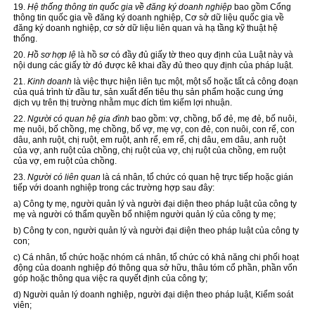
19.
Hệ thống thông tin quốc gia về đăng ký doanh nghiệp
bao gồm Cổng
thông tin quốc gia về đăng ký doanh nghiệp, Cơ sở dữ liệu quốc gia về
đăng ký doanh nghiệp, cơ sở dữ liệu liên quan và hạ tầng kỹ thuật hệ
thống.
20.
Hồ sơ hợp lệ
là hồ sơ có đầy đủ giấy tờ theo quy định của Luật này và
nội dung các giấy tờ đó được kê khai đầy đủ theo quy định của pháp luật.
21.
Kinh doanh
là việc thực hiện liên tục một, một số hoặc tất cả công đoạn
của quá trình từ đầu tư, sản xuất đến tiêu thụ sản phẩm hoặc cung ứng
dịch vụ trên thị trường nhằm mục đích tìm kiếm lợi nhuận.
22.
Người có quan hệ gia đình
bao gồm: vợ, chồng, bố đẻ, mẹ đẻ, bố nuôi,
mẹ nuôi, bố chồng, mẹ chồng, bố vợ, mẹ vợ, con đẻ, con nuôi, con rể, con
dâu, anh ruột, chị ruột, em ruột, anh rể, em rể, chị dâu, em dâu, anh ruột
của vợ, anh ruột của chồng, chị ruột của vợ, chị ruột của chồng, em ruột
của vợ, em ruột của chồng.
23.
Người có liên quan
là cá nhân, tổ chức có quan hệ trực tiếp hoặc gián
tiếp với doanh nghiệp trong các trường hợp sau đây:
a) Công ty mẹ, người quản lý và người đại diện theo pháp luật của công ty
mẹ và người có thẩm quyền bổ nhiệm người quản lý của công ty mẹ;
b) Công ty con, người quản lý và người đại diện theo pháp luật của công ty
con;
c) Cá nhân, tổ chức hoặc nhóm cá nhân, tổ chức có khả năng chi phối hoạt
động của doanh nghiệp đó thông qua sở hữu, thâu tóm cổ phần, phần vốn
góp hoặc thông qua việc ra quyết định của công ty;
d) Người quản lý doanh nghiệp, người đại diện theo pháp luật, Kiểm soát
viên;