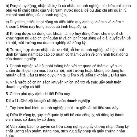
b) Được huy động, nhận tài trợ từ cá nhân, doanh nghiệp, tổ chức phi chính
phủ và tổ chức khác của Việt Nam, nước ngoài để bù đắp chi phí quản
lý
,
chi phí hoạt động của doanh nghiệp;
c) Duy trì mục tiêu hoạt động và điều kiện quy định tại điểm b và điểm c
khoản 1 Điều này trong suốt quá trình hoạt động;
d) Không được sử dụng các khoản tài trợ huy động được cho mục đích
khác ngoài bù đắp chi phí quản lý và chi phí hoạt động để giải quyết vấn đề
xã hội, môi trường mà doanh nghiệp đã đăng ký;
đ) Trường hợp được nhận các ưu đãi, hỗ trợ, doanh nghiệp xã hội phải
định kỳ hằng năm báo cáo cơ quan có thẩm quyền về tình hình hoạt động
của doanh nghiệp.
3. Doanh nghiệp xã hội phải thông báo với cơ quan có thẩm quyền khi
chấm dứt thực hiện mục tiêu xã hội, môi trường hoặc không sử dụng lợi
nhuận để tái đầu tư theo quy định tại điểm b và điểm c khoản 1 Điều này.
4. Nhà nước có chính sách khuyến khích,
hỗ trợ
và thúc đẩy phát triển
doanh nghiệp xã hội.
5. Chính phủ quy định chi tiết Điều này.
Điều 11. Chế độ lưu giữ tài liệu của doanh nghiệp
1. Tùy theo loại hình, doanh nghiệp phải lưu giữ các tài liệu sau đây:
a) Điều lệ công ty; quy chế quản lý nội bộ của công ty; sổ đăng ký thành
viên hoặc sổ đăng ký cổ đông;
b) Văn bằng bảo hộ quyền sở hữu công nghiệp; giấy chứng nhận đăng ký
chất lượng sản phẩm, hàng hóa, dịch vụ; giấy phép và giấy chứng nhận
khác;