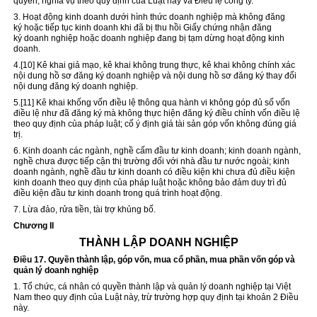
quyền, nghĩa vụ theo quy định của Luật này và Điều lệ công ty.
3. Hoạt động kinh doanh dưới hình thức doanh nghiệp mà không
đăng
ký
hoặc tiếp tục kinh doanh khi đã bị thu hồi Giấy chứng nhận
đăng
ký
doanh nghiệp hoặc doanh nghiệp đang bị tạm dừng hoạt động kinh
doanh.
4.
[10]
Kê khai giả mạo, kê khai không trung thực, kê khai không chính xác
nội dung hồ sơ đăng ký doanh nghiệp và nội dung hồ sơ đăng ký thay đổi
nội dung đăng ký doanh nghiệp.
5.
[11]
Kê khai khống vốn điều lệ thông qua hành vi không góp đủ số vốn
điều lệ như đã đăng ký mà không thực hiện đăng ký điều chỉnh vốn điều lệ
theo quy định của pháp luật; cố ý định giá tài sản góp vốn không đúng giá
trị.
6. Kinh doanh các ngành, nghề cấm đầu tư kinh doanh; kinh doanh ngành,
nghề chưa được tiếp cận thị trường đối với nhà đầu tư nước ngoài; kinh
doanh ngành, nghề đầu tư kinh doanh có điều kiện khi chưa đủ điều kiện
kinh doanh theo quy định của pháp luật hoặc không bảo đảm duy trì đủ
điều kiện đầu tư kinh doanh trong quá trình hoạt động.
7. Lừa đảo, rửa tiền, tài trợ khủng bố.
Chương II
THÀNH LẬP DOANH NGHIỆP
Điều 17. Quyền thành lập, góp vốn, mua cổ phần, mua phần vốn góp và
quản lý doanh nghiệp
1. Tổ chức, cá nhân có quyền thành lập và quản lý doanh nghiệp tại Việt
Nam theo quy định của Luật này, trừ trường hợp quy định tại khoản 2 Điều
này.