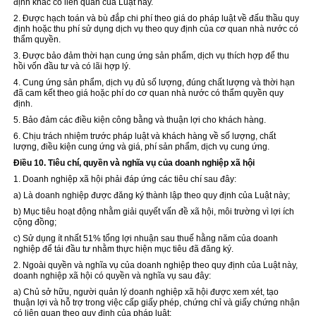
định khác có liên quan của Luật này.
2. Được hạch toán và bù đắp chi phí theo giá do pháp luật về đấu thầu quy
định hoặc thu phí sử dụng dịch vụ theo quy định của cơ quan nhà nước có
thẩm quyền.
3. Được bảo đảm thời hạn cung ứng sản phẩm, dịch vụ thích hợp để thu
hồi vốn đầu tư và có lãi hợp lý.
4. Cung ứng sản phẩm, dịch vụ đủ số lượng, đúng chất lượng và thời hạn
đã cam kết theo giá hoặc phí do cơ quan nhà nước có thẩm quyền quy
định.
5. Bảo đảm các điều kiện công bằng và thuận lợi cho khách hàng.
6. Chịu trách nhiệm trước pháp luật và khách hàng về số lượng, chất
lượng, điều kiện cung ứng và giá, phí sản phẩm, dịch vụ cung ứng.
Điều 10. Tiêu chí, quyền và nghĩa vụ của doanh nghiệp xã hội
1. Doanh nghiệp xã hội phải đáp ứng các tiêu chí sau đây:
a) Là doanh nghiệp được đăng ký thành lập theo quy định của Luật này;
b) Mục tiêu hoạt động nhằm giải quyết vấn đề xã hội, môi trường vì lợi ích
cộng đồng;
c) Sử dụng ít nhất 51% tổng lợi nhuận sau thuế hằng năm của doanh
nghiệp để tái đầu tư nhằm thực hiện mục tiêu đã đăng ký.
2. Ngoài quyền và nghĩa vụ của doanh nghiệp theo quy định của Luật này,
doanh nghiệp xã hội có quyền và nghĩa vụ sau đây:
a) Chủ sở hữu, người quản lý doanh nghiệp xã hội được xem xét, tạo
thuận lợi và hỗ trợ trong việc cấp giấy phép, chứng chỉ và giấy chứng nhận
có liên quan theo quy định của pháp luật;