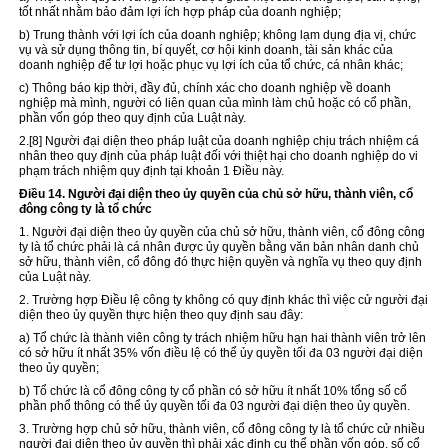
tốt nhất nhằm bảo đảm lợi ích hợp pháp của doanh nghiệp;
b) Trung thành với lợi ích của doanh nghiệp; không lạm dụng địa vị, chức
vụ và sử dụng thông tin, bí quyết, cơ hội kinh doanh, tài sản khác của
doanh nghiệp để tư lợi hoặc phục vụ lợi ích của tổ chức, cá nhân khác;
c) Thông báo kịp thời, đầy đủ, chính xác cho doanh nghiệp về doanh
nghiệp mà mình, người có liên quan của mình làm chủ hoặc có cổ phần,
phần vốn góp theo quy định của Luật này.
2.
[8]
Người đại diện theo pháp luật của doanh nghiệp chịu trách nhiệm cá
nhân theo quy định của pháp luật đối với thiệt hại cho doanh nghiệp do vi
phạm trách nhiệm quy định tại khoản 1 Điều này.
Điều 14. Người đại diện theo ủy quyền của chủ sở hữu, thành viên, cổ
đông công ty là
tổ chức
1. Ng
ườ
i đại diện theo ủy quyền của chủ sở hữu, thành viên, cổ đông công
ty là tổ chức phải là cá nhân được ủy quyền bằng văn bản nhân danh chủ
sở hữu, thành viên, cổ đông đó thực hiện quyền và nghĩa vụ theo quy định
của Luật này.
2. Trường hợp Điều lệ công ty không có quy định khác thì việc cử người đại
diện theo ủy quyền thực hiện theo quy định sau đây:
a) Tổ chức là thành viên công ty trách nhiệm hữu hạn hai thành viên trở lên
có sở hữu ít nhất 35% vốn điều lệ có thể ủy quyền tối đa 03 người đại diện
theo ủy quyền;
b) Tổ chức là cổ đông công ty cổ phần có sở hữu ít nhất 10% tổng số cổ
phần phổ thông có thể ủy quyền tối đa 03 người đại diện theo ủy quyền.
3. Trường hợp chủ sở hữu, thành viên, cổ đông công ty là tổ chức cử nhiều
người đại diện theo ủy quyền thì phải xác định cụ thể phần vốn góp, số cổ