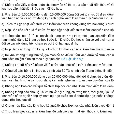
d) Không cấp Giấy chứng nhận cho học viên đã tham gia cập nhật kiến thức và G
lớp học cập nhật kiến thức sau mỗi lớp học.
2. Phạt tiền từ 5.000.000 đồng đến 10.000.000 đồng đối với tổ chức đủ điều kiện
viên hành nghề và người đăng ký hành nghề kiểm toán theo quy định của Bộ Tài c
a) Tổ chức cập nhật kiến thức cho kiểm toán viên không đúng với nội dung, chươn
b) Nộp Báo cáo kết quả tổ chức lớp học cập nhật kiến thức kiểm toán viên cho Bộ
c) Thông báo cho Bộ Tài chính về nội dung, chương trình, thời gian, địa điểm tổ ch
hành nghề đăng ký tham dự học trước khi tổ chức lớp học chậm so với thời hạn q
đổi về các nội dung trên chậm so với thời hạn quy định;
d) Nộp Báo cáo tổng hợp kết quả tổ chức lớp học cập nhật kiến thức kiểm toán vi
đ) Kê khai không đúng thực tế, giả mạo hồ sơ để đủ điều kiện được tổ chức cập 
cứu trách nhiệm hình sự theo quy định của
Bộ luật Hình sự
;
e) Không lưu trữ đầy đủ hồ sơ về tổ chức cập nhật kiến thức kiểm toán viên theo 
g) Công bố các thông tin theo quy định của Bộ Tài chính trên Trang thông tin điện
3. Phạt tiền từ 10.000.000 đồng đến 20.000.000 đồng đối với tổ chức đủ điều kiệ
toán viên hành nghề và người đăng ký hành nghề kiểm toán theo quy định của Bộ 
a) Không nộp Báo cáo kết quả tổ chức lớp học cập nhật kiến thức kiểm toán viên 
b) Không thông báo cho Bộ Tài chính về nội dung, chương trình, thời gian, địa điể
toán viên hành nghề đăng ký tham dự học trước khi tổ chức lớp học; hoặc không t
dung trên theo quy định;
c) Không nộp Báo cáo tổng hợp kết quả tổ chức lớp học cập nhật kiến thức kiểm t
d) Thực hiện việc cập nhật kiến thức để tính giờ cập nhật kiến thức cho kiểm t