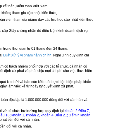
 kế toán, kiểm toán Việt Nam;
ế không tham gia cập nhật kiến thức;
oán viên tham gia giảng dạy các lớp học cập nhật kiến thức
c cấp Giấy chứng nhận đủ điều kiện kinh doanh dịch vụ
 trong thời gian từ 01 tháng đến 24 tháng.
tại
Luật Xử lý vi phạm hành chính
, Nghị định quy định chi
hạm có trách nhiệm phối hợp với các tổ chức, cá nhân có
t định xử phạt và phải chịu mọi chi phí cho việc thực hiện
quả kịp thời và báo cáo kết quả thực hiện biện pháp khắc
gày làm việc kể từ ngày ký quyết định xử phạt.
m toán độc lập là 1.000.000.000 đồng đối với cá nhân và
i với tổ chức trừ trường hợp quy định tại
khoản 2 Điều 7;
iều 18; khoản 1, khoản 2, khoản 4 Điều 21; điểm h khoản
phạt tiền đối với cá nhân.
tiền đối với cá nhân.