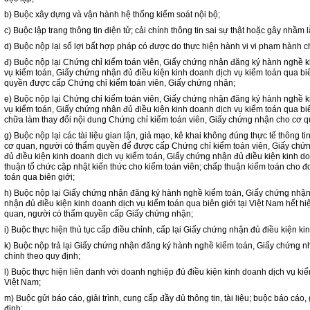
b) Buộc xây dựng và vận hành hệ thống kiểm soát nội bộ;
c) Buộc lập trang thông tin điện tử; cải chính thông tin sai sự thật hoặc gây nhầm 
d) Buộc nộp lại số lợi bất hợp pháp có được do thực hiện hành vi vi phạm hành 
đ) Buộc nộp lại Chứng chỉ kiểm toán viên, Giấy chứng nhận đăng ký hành nghề k
vụ kiểm toán, Giấy chứng nhận đủ điều kiện kinh doanh dịch vụ kiểm toán qua bi
quyền được cấp Chứng chỉ kiểm toán viên, Giấy chứng nhận;
e) Buộc nộp lại Chứng chỉ kiểm toán viên, Giấy chứng nhận đăng ký hành nghề k
vụ kiểm toán, Giấy chứng nhận đủ điều kiện kinh doanh dịch vụ kiểm toán qua biê
chữa làm thay đổi nội dung Chứng chỉ kiểm toán viên, Giấy chứng nhận cho cơ 
g) Buộc nộp lại các tài liệu gian lận, giả mạo, kê khai không đúng thực tế thông ti
cơ quan, người có thẩm quyền để được cấp Chứng chỉ kiểm toán viên, Giấy chứ
đủ điều kiện kinh doanh dịch vụ kiểm toán, Giấy chứng nhận đủ điều kiện kinh do
thuận tổ chức cập nhật kiến thức cho kiểm toán viên; chấp thuận kiểm toán cho đ
toán qua biên giới;
h) Buộc nộp lại Giấy chứng nhận đăng ký hành nghề kiểm toán, Giấy chứng nhận 
nhận đủ điều kiện kinh doanh dịch vụ kiểm toán qua biên giới tại Việt Nam hết hiệ
quan, người có thẩm quyền cấp Giấy chứng nhận;
i) Buộc thực hiện thủ tục cấp điều chỉnh, cấp lại Giấy chứng nhận đủ điều kiện ki
k) Buộc nộp trả lại Giấy chứng nhận đăng ký hành nghề kiểm toán, Giấy chứng nh
chính theo quy định;
l) Buộc thực hiện liên danh với doanh nghiệp đủ điều kiện kinh doanh dịch vụ kiể
Việt Nam;
m) Buộc gửi báo cáo, giải trình, cung cấp đầy đủ thông tin, tài liệu; buộc báo cáo, g
định;