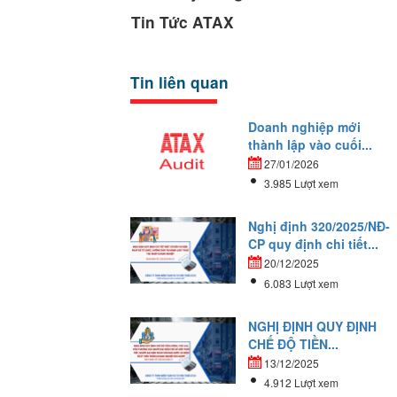
Tin Tức ATAX
Tin liên quan
Doanh nghiệp mới
thành lập vào cuối...
27/01/2026
3.985 Lượt xem
Nghị định 320/2025/NĐ-
CP quy định chi tiết...
20/12/2025
6.083 Lượt xem
NGHỊ ĐỊNH QUY ĐỊNH
CHẾ ĐỘ TIỀN...
13/12/2025
4.912 Lượt xem