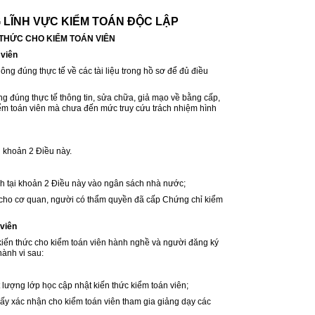
 LĨNH VỰC KIỂM TOÁN ĐỘC LẬP
N THỨC CHO KIỂM TOÁN VIÊN
 viên
ng đúng thực tế về các tài liệu trong hồ sơ để đủ điều
ng đúng thực tế thông tin, sửa chữa, giả mạo về bằng cấp,
kiểm toán viên mà chưa đến mức truy cứu trách nhiệm hình
i khoản 2 Điều này.
ịnh tại khoản 2 Điều này vào ngân sách nhà nước;
ạo cho cơ quan, người có thẩm quyền đã cấp Chứng chỉ kiểm
 viên
 kiến thức cho kiểm toán viên hành nghề và người đăng ký
hành vi sau:
t lượng lớp học cập nhật kiến thức kiểm toán viên;
iấy xác nhận cho kiểm toán viên tham gia giảng dạy các