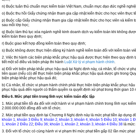
n) Buộc tuân thủ chuẩn mực kiểm toán Việt Nam, chuẩn mực đạo đức nghề nghiệp
o) Buộc thu hồi Giấy chứng nhận tham gia cập nhật kiến thức cho học viên thực t
p) Buộc cấp Giấy chứng nhận tham gia cập nhật kiến thức cho học viên và kiểm t
sau mỗi lớp học;
q) Buộc làm thủ tục xóa ngành nghề kinh doanh dịch vụ kiểm toán khi không đượ
kiểm toán theo quy định;
r) Buộc giao kết hợp đồng kiểm toán theo quy định;
s) Buộc không được thực hiện đăng ký hành nghề kiểm toán đối với kiểm toán viên
2. Việc thi hành các biện pháp khắc phục hậu quả được thực hiện theo quy định 
tiết một số điều và biện pháp thi hành
Luật Xử lý vi phạm hành chính
.
a) Đối với biện pháp khắc phục hậu quả tại Nghị định này, cá nhân, tổ chức vi p
liên quan (nếu có) để thực hiện biện pháp khắc phục hậu quả được ghi trong Quyế
biện pháp khắc phục hậu quả đó;
b) Cá nhân, tổ chức vi phạm hành chính phải thực hiện biện pháp khắc phục hậu 
phục hậu quả đến người có thẩm quyền ra quyết định xử phạt trong thời gian 10 n
Điều 6. Mức phạt tiền trong lĩnh vực kiểm toán độc lập
1. Mức phạt tiền tối đa đối với một hành vi vi phạm hành chính trong lĩnh vực kiể
2.000.000.000 đồng đối với tổ chức.
2. Mức phạt tiền quy định tại Chương II Nghị định này là mức phạt tiền áp dụng đố
khoản 1, khoản 3 Điều 9; khoản 2, khoản 3, khoản 4, khoản 5 Điều 10
;
khoản 1 Đ
1, khoản 2 Điều 22
;
Điều 36; khoản 1, khoản 2, khoản 3, khoản 4 Điều 38
là mức 
3. Đối với tổ chức có cùng hành vi vi phạm thì mức phạt tiền gấp 02 lần mức phạt 