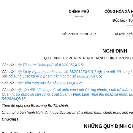
CHÍNH PHỦ
CỘNG HÒA XÃ H
-------
Độc lập - T
-----
Số: 228/2025/NĐ-CP
Hà Nội, ngà
NGHỊ ĐỊNH
QUY ĐỊNH XỬ PHẠT VI PHẠM HÀNH CHÍNH TRONG 
Căn cứ
Luật Tổ chức Chính phủ số 63/2025/QH15
;
Căn cứ
Luật Xử lý vi phạm hành chính số 15/2012/QH13
;
Luật sửa đổi, bổ sung 
đổi, bổ sung Luật Xử lý vi phạm hành chính số 88/2025/QH15
;
Căn cứ
Luật Kiểm toán độc lập số 67/2011/QH12
;
Căn cứ
Luật sửa đổi, bổ sung một số điều của Luật Chứng khoán, Luật Kế toán, 
Quản lý, sử dụng tài sản công, Luật Quản lý thuế, Luật Thuế thu nhập cá nhân, Lu
54/2024/QH15
;
Theo đề nghị của Bộ trưởng Bộ Tài chính;
Chính phủ ban hành Nghị định quy định xử phạt vi phạm hành chính trong lĩnh vự
Chương I
NHỮNG QUY ĐỊNH 