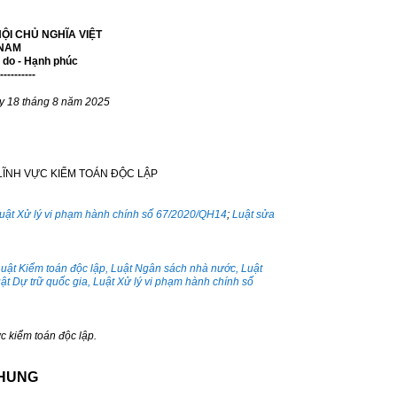
ỘI CHỦ NGHĨA VIỆT
NAM
ự do - Hạnh phúc
----------
y 18 tháng 8 năm 2025
LĨNH VỰC KIỂM TOÁN ĐỘC LẬP
Luật Xử lý vi phạm hành chính số 67/2020/QH14
;
Luật sửa
Luật Kiểm toán độc lập, Luật Ngân sách nhà nước, Luật
ật Dự trữ quốc gia, Luật Xử lý vi phạm hành chính số
c kiểm toán độc lập.
CHUNG