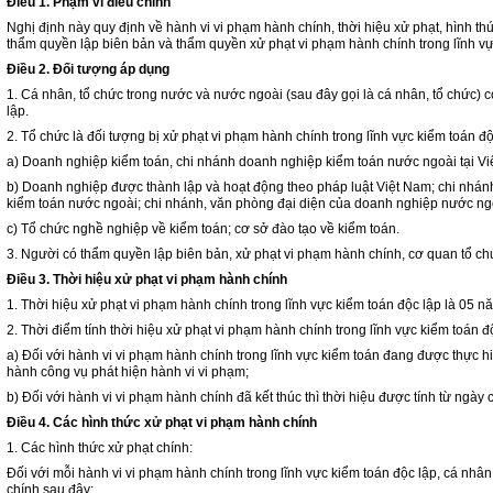
Điều 1. Phạm vi điều chỉnh
Nghị định này quy định về hành vi vi phạm hành chính, thời hiệu xử phạt, hình t
thẩm quyền lập biên bản và thẩm quyền xử phạt vi phạm hành chính trong lĩnh vự
Điều 2. Đối tượng áp dụng
1. Cá nhân, tổ chức trong nước và nước ngoài (sau đây gọi là cá nhân, tổ chức) c
lập.
2. Tổ chức là đối tượng bị xử phạt vi phạm hành chính trong lĩnh vực kiểm toán 
a) Doanh nghiệp kiểm toán, chi nhánh doanh nghiệp kiểm toán nước ngoài tại Vi
b) Doanh nghiệp được thành lập và hoạt động theo pháp luật Việt Nam; chi nhá
kiểm toán nước ngoài; chi nhánh, văn phòng đại diện của doanh nghiệp nước ngo
c) Tổ chức nghề nghiệp về kiểm toán; cơ sở đào tạo về kiểm toán.
3. Người có thẩm quyền lập biên bản, xử phạt vi phạm hành chính, cơ quan tổ ch
Điều 3. Thời hiệu xử phạt vi phạm hành chính
1. Thời hiệu xử phạt vi phạm hành chính trong lĩnh vực kiểm toán độc lập là 05 n
2. Thời điểm tính thời hiệu xử phạt vi phạm hành chính trong lĩnh vực kiểm toán 
a) Đối với hành vi vi phạm hành chính trong lĩnh vực kiểm toán đang được thực hi
hành công vụ phát hiện hành vi vi phạm;
b) Đối với hành vi vi phạm hành chính đã kết thúc thì thời hiệu được tính từ ngày
Điều 4. Các hình thức xử phạt vi phạm hành chính
1. Các hình thức xử phạt chính:
Đối với mỗi hành vi vi phạm hành chính trong lĩnh vực kiểm toán độc lập, cá nhân
chính sau đây: