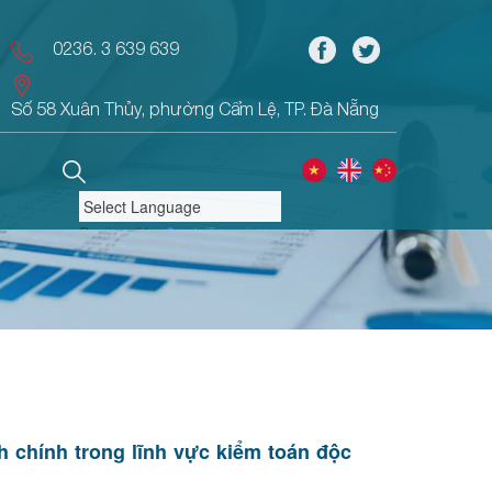
0236. 3 639 639
Số 58 Xuân Thủy, phường Cẩm Lệ, TP. Đà Nẵng
Powered by
Translate
 chính trong lĩnh vực kiểm toán độc