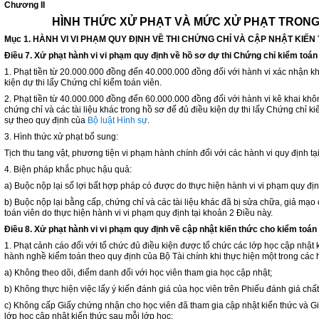
Chương II
HÌNH THỨC XỬ PHẠT VÀ MỨC XỬ PHẠT TRONG
Mục 1. HÀNH VI VI PHẠM QUY ĐỊNH VỀ THI CHỨNG CHỈ VÀ CẬP NHẬT KIẾ
Điều 7. Xử phạt hành vi vi phạm quy định về hồ sơ dự thi Chứng chỉ kiểm toán
1. Phạt tiền từ 20.000.000 đồng đến 40.000.000 đồng đối với hành vi xác nhận khô
kiện dự thi lấy Chứng chỉ kiểm toán viên.
2. Phạt tiền từ 40.000.000 đồng đến 60.000.000 đồng đối với hành vi kê khai khô
chứng chỉ và các tài liệu khác trong hồ sơ để đủ điều kiện dự thi lấy Chứng chỉ 
sự theo quy định của
Bộ luật Hình sự
.
3. Hình thức xử phạt bổ sung:
Tịch thu tang vật, phương tiện vi phạm hành chính đối với các hành vi quy định tạ
4. Biện pháp khắc phục hậu quả:
a) Buộc nộp lại số lợi bất hợp pháp có được do thực hiện hành vi vi phạm quy đ
b) Buộc nộp lại bằng cấp, chứng chỉ và các tài liệu khác đã bị sửa chữa, giả m
toán viên do thực hiện hành vi vi phạm quy định tại khoản 2 Điều này.
Điều 8. Xử phạt hành vi vi phạm quy định về cập nhật kiến thức cho kiểm toán
1. Phạt cảnh cáo đối với tổ chức đủ điều kiện được tổ chức các lớp học cập nhật
hành nghề kiểm toán theo quy định của Bộ Tài chính khi thực hiện một trong các 
a) Không theo dõi, điểm danh đối với học viên tham gia học cập nhật;
b) Không thực hiện việc lấy ý kiến đánh giá của học viên trên Phiếu đánh giá chấ
c) Không cấp Giấy chứng nhận cho học viên đã tham gia cập nhật kiến thức và G
lớp học cập nhật kiến thức sau mỗi lớp học;