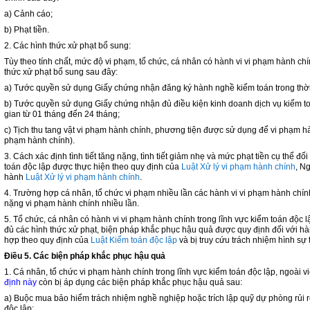
a) Cảnh cáo;
b) Phạt tiền.
2. Các hình thức xử phạt bổ sung:
Tùy theo tính chất, mức độ vi phạm, tổ chức, cá nhân có hành vi vi phạm hành chí
thức xử phạt bổ sung sau đây:
a) Tước quyền sử dụng Giấy chứng nhận đăng ký hành nghề kiểm toán trong thời
b) Tước quyền sử dụng Giấy chứng nhận đủ điều kiện kinh doanh dịch vụ kiểm toá
gian từ 01 tháng đến 24 tháng;
c) Tịch thu tang vật vi phạm hành chính, phương tiện được sử dụng để vi phạm hà
phạm hành chính).
3. Cách xác định tình tiết tăng nặng, tình tiết giảm nhẹ và mức phạt tiền cụ thể đ
toán độc lập được thực hiện theo quy định của
Luật Xử lý vi phạm hành chính
, N
hành
Luật Xử lý vi phạm hành chính
.
4. Trường hợp cá nhân, tổ chức vi phạm nhiều lần các hành vi vi phạm hành chính 
nặng vi phạm hành chính nhiều lần.
5. Tổ chức, cá nhân có hành vi vi phạm hành chính trong lĩnh vực kiểm toán độc l
đủ các hình thức xử phạt, biện pháp khắc phục hậu quả được quy định đối với hà
hợp theo quy định của
Luật Kiểm toán độc lập
và bị truy cứu trách nhiệm hình sự
Điều 5. Các biện pháp khắc phục hậu quả
1. Cá nhân, tổ chức vi phạm hành chính trong lĩnh vực kiểm toán độc lập, ngoài v
định này
còn bị áp dụng các biện pháp khắc phục hậu quả sau:
a) Buộc mua bảo hiểm trách nhiệm nghề nghiệp hoặc trích lập quỹ dự phòng rủi r
độc lập;