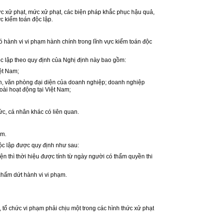
hức xử phạt, mức xử phạt, các biện pháp khắc phục hậu quả,
c kiểm toán độc lập.
ó hành vi vi phạm hành chính trong lĩnh vực kiểm toán độc
độc lập theo quy định của Nghị định này bao gồm:
ệt Nam;
nh, văn phòng đại diện của doanh nghiệp; doanh nghiệp
ài hoạt động tại Việt Nam;
ức, cá nhân khác có liên quan.
ăm.
độc lập được quy định như sau:
ện thì thời hiệu được tính từ ngày người có thẩm quyền thi
 chấm dứt hành vi vi phạm.
, tổ chức vi phạm phải chịu một trong các hình thức xử phạt