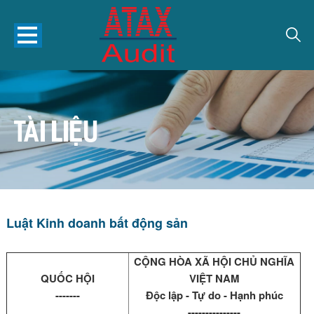
TÀI LIỆU
Luật Kinh doanh bất động sản
CỘNG HÒA XÃ HỘI CHỦ NGHĨA
QUỐC HỘI
VIỆT NAM
-------
Độc lập - Tự do - Hạnh phúc
---------------