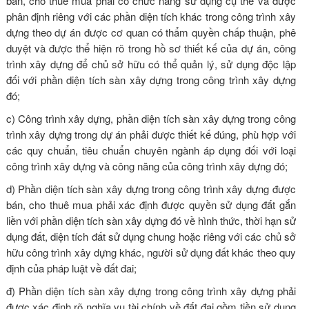
bán, cho thuê mua phải có chức năng sử dụng cụ thể và được
phân định riêng với các phần diện tích khác trong công trình xây
dựng theo dự án được cơ quan có thẩm quyền chấp thuận, phê
duyệt và được thể hiện rõ trong hồ sơ thiết kế của dự án, công
trình xây dựng để chủ sở hữu có thể quản lý, sử dụng độc lập
đối với phần diện tích sàn xây dựng trong công trình xây dựng
đó;
c) Công trình xây dựng, phần diện tích sàn xây dựng trong công
trình xây dựng trong dự án phải được thiết kế đúng, phù hợp với
các quy chuẩn, tiêu chuẩn chuyên ngành áp dụng đối với loại
công trình xây dựng và công năng của công trình xây dựng đó;
d) Phần diện tích sàn xây dựng trong công trình xây dựng được
bán, cho thuê mua phải xác định được quyền sử dụng đất gắn
liền với phần diện tích sàn xây dựng đó về hình thức, thời hạn sử
dụng đất, diện tích đất sử dụng chung hoặc riêng với các chủ sở
hữu công trình xây dựng khác, người sử dụng đất khác theo quy
định của pháp luật về đất đai;
đ) Phần diện tích sàn xây dựng trong công trình xây dựng phải
được xác định rõ nghĩa vụ tài chính về đất đai gồm tiền sử dụng