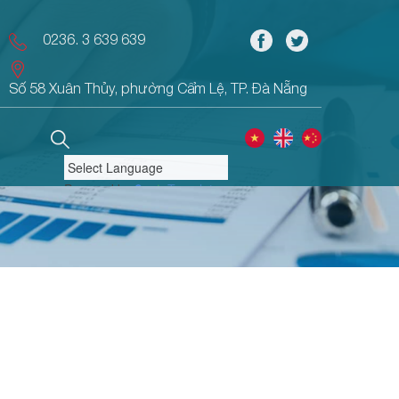
0236. 3 639 639
Số 58 Xuân Thủy, phường Cẩm Lệ, TP. Đà Nẵng
Powered by
Translate