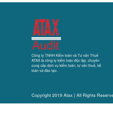
LUẬT QUẢN LÝ VÀ ĐẦU
TƯ VỐN...
13/12/2025
2.108 Lượt xem
Công ty TNHH Kiểm toán và Tư vấn Thuế
ATAX là công ty kiểm toán độc lập, chuyên
cung cấp dịch vụ kiểm toán, tư vấn thuế, kế
toán và đào tạo.
Copyright 2019 Atax | All Rights Reserv