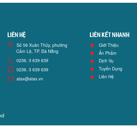
Liên hệ
Liên kết nhanh
Số 58 Xuân Thủy, phường
Giới Thiệu
Cẩm Lệ, TP. Đà Nẵng
Ấn Phẩm
0236. 3 639 639
Dịch Vụ
Tuyển Dụng
0236. 3 639 639
Liên Hệ
atax@atax.vn
ed