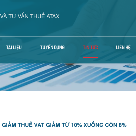
VÀ TƯ VẤN THUẾ ATAX
TÀI LIỆU
TUYỂN DỤNG
TIN TỨC
LIÊN HỆ
GIẢM THUẾ VAT GIẢM TỪ 10% XUỐNG CÒN 8%