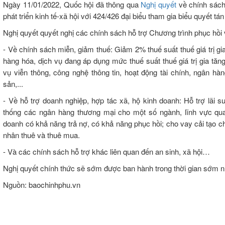
Ngày 11/01/2022, Quốc hội đã thông qua
Nghị quyết
về chính sách 
phát triển kinh tế-xã hội với 424/426 đại biểu tham gia biểu quyết tán
Nghị quyết quyết nghị các chính sách hỗ trợ Chương trình phục hồi và
- Về chính sách miễn, giảm thuế: Giảm 2% thuế suất thuế giá trị g
hàng hóa, dịch vụ đang áp dụng mức thuế suất thuế giá trị gia tă
vụ viễn thông, công nghệ thông tin, hoạt động tài chính, ngân h
sản,...
- Về hỗ trợ doanh nghiệp, hợp tác xã, hộ kinh doanh: Hỗ trợ lãi 
thống các ngân hàng thương mại cho một số ngành, lĩnh vực quan
doanh có khả năng trả nợ, có khả năng phục hồi; cho vay cải tạo 
nhân thuê và thuê mua.
- Và các chính sách hỗ trợ khác liên quan đến an sinh, xã hội…
Nghị quyết chính thức sẽ sớm được ban hành trong thời gian sớm n
Nguồn: baochinhphu.vn