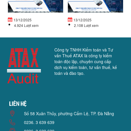
CHẾ
Đ
ĐỘ
T
TIỀN...
VỐ
13/12/2025
13/12/2025
4.924 Lượt xem
2.108 Lượt xem
Công ty TNHH Kiểm toán và Tư
vấn Thuế ATAX là công ty kiểm
toán độc lập, chuyên cung cấp
dịch vụ kiểm toán, tư vấn thuế, kế
toán và đào tạo.
Liên hệ
Số 58 Xuân Thủy, phường Cẩm Lệ, TP. Đà Nẵng
0236. 3 639 639