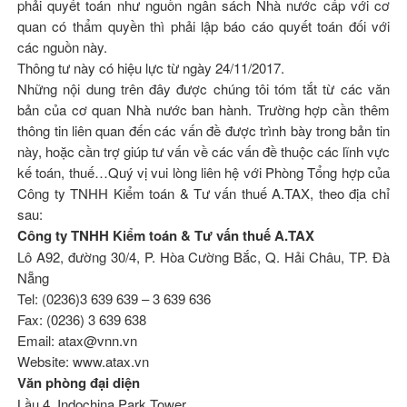
phải quyết toán như nguồn ngân sách Nhà nước cấp với cơ
quan có thẩm quyền thì phải lập báo cáo quyết toán đối với
các nguồn này.
Thông tư này có hiệu lực từ ngày 24/11/2017.
Những nội dung trên đây được chúng tôi tóm tắt từ các văn
bản của cơ quan Nhà nước ban hành. Trường hợp cần thêm
thông tin liên quan đến các vấn đề được trình bày trong bản tin
này, hoặc cần trợ giúp tư vấn về các vấn đề thuộc các lĩnh vực
kế toán, thuế…Quý vị vui lòng liên hệ với Phòng Tổng hợp của
Công ty TNHH Kiểm toán & Tư vấn thuế A.TAX, theo địa chỉ
sau:
Công ty TNHH Kiểm toán & Tư vấn thuế A.TAX
Lô A92, đường 30/4, P. Hòa Cường Bắc, Q. Hải Châu, TP. Đà
Nẵng
Tel: (0236)3 639 639 – 3 639 636
Fax: (0236) 3 639 638
Email: atax@vnn.vn
Website: www.atax.vn
Văn phòng đại diện
Lầu 4, Indochina Park Tower.