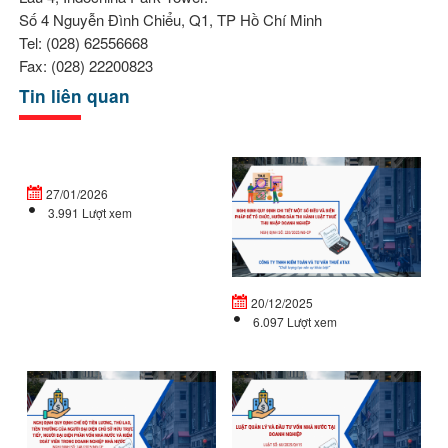
Số 4 Nguyễn Đình Chiểu, Q1, TP Hồ Chí Minh
Tel: (028) 62556668
Fax: (028) 22200823
Tin liên quan
Doanh
Ng
nghiệp
đị
27/01/2026
mới
32
3.991 Lượt xem
thành
C
lập
qu
vào
đị
cuối...
ch
20/12/2025
tiế
6.097 Lượt xem
NGHỊ
L
ĐỊNH
Q
QUY
LÝ
ĐỊNH
V