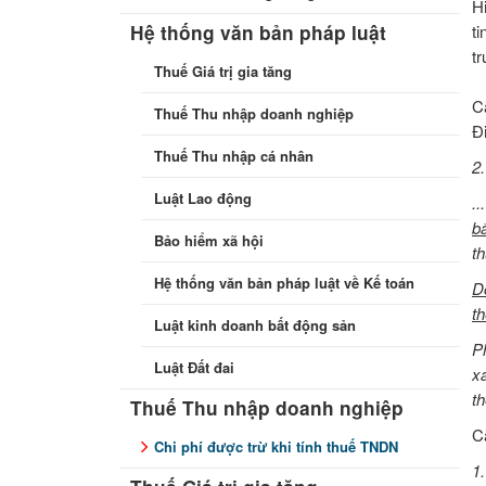
H
t
Hệ thống văn bản pháp luật
tr
Thuế Giá trị gia tăng
C
Thuế Thu nhập doanh nghiệp
Đ
Thuế Thu nhập cá nhân
2.
Luật Lao động
.
b
Bảo hiểm xã hội
t
Hệ thống văn bản pháp luật về Kế toán
D
t
Luật kinh doanh bất động sản
P
Luật Đất đai
xá
th
Thuế Thu nhập doanh nghiệp
C
Chi phí được trừ khi tính thuế TNDN
1