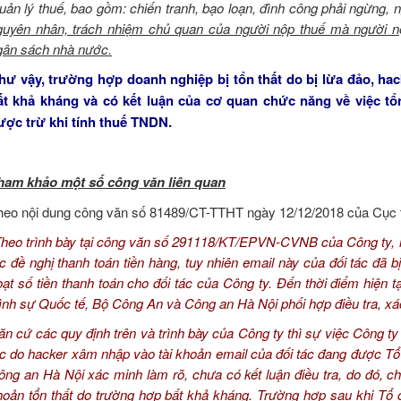
uản lý thuế
, bao gồm: chiến tranh, bạo loạn, đình công phải ngừng, 
guyên nhân, trách nhiệm chủ quan của người nộp thuế mà người n
gân sách nhà nước.
hư vậy, trường hợp doanh nghiệp bị tổn thất do bị lừa đảo, h
ất khả kháng và có kết luận của cơ quan chức năng về việc tổ
ược trừ khi tính thuế TNDN.
ham khảo một số công văn liên quan
heo nội dung công văn số 81489/CT-TTHT ngày 12/12/2018 của Cục 
heo trình bày tại công văn số 291118/KT/EPVN-CVNB của C
ô
ng ty,
ác đề nghị thanh toán tiền hàng, tuy nhiên email này của đối tác đã 
oạt số tiền thanh toán cho đối tác của Công ty. Đ
ế
n thời điểm hiện 
ình sự Quốc tế, Bộ Công An và Công an Hà Nội phối hợp điều tra, xá
ăn cứ các quy định trên và trình bày của Công ty thì sự việc Công ty 
ác do hacker xâm nhập vào tài khoản email của đối tác đang được T
ông an Hà Nội xác minh làm rõ, chưa có kết luận điều tra, do đó, c
hoản tổn thất do trường hợp bất khả kháng. Trường hợp sau khi T