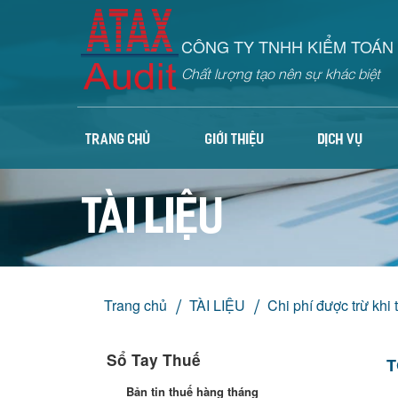
CÔNG TY TNHH KIỂM TOÁN 
Chất lượng tạo nên sự khác biệt
TRANG CHỦ
GIỚI THIỆU
DỊCH VỤ
TÀI LIỆU
Trang chủ
TÀI LIỆU
Chi phí được trừ khi
Sổ Tay Thuế
T
Bản tin thuế hàng tháng