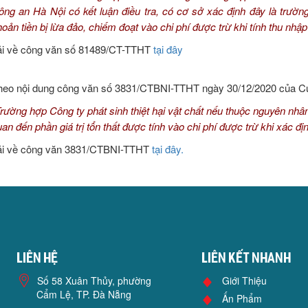
ông an Hà Nội có kết luận điều tra, có cơ sở xác định đây là trườ
hoản tiền bị lừa đảo, chiếm đoạt vào chi phí được trừ khi tính thu nh
ải về công văn số 81489/CT-TTHT
tại đây
heo nội dung công văn số 3831/CTBNI-TTHT ngày 30/12/2020 của Cục
rường hợp Công ty phát sinh thiệt hại vật chất nếu thuộc nguyên nhân
uan đến phần giá trị tổn thất được tính vào chi phí được trừ khi xác 
ải về công văn 3831/CTBNI-TTHT
tại đây.
Liên hệ
Liên kết nhanh
Số 58 Xuân Thủy, phường
Giới Thiệu
Cẩm Lệ, TP. Đà Nẵng
Ấn Phẩm