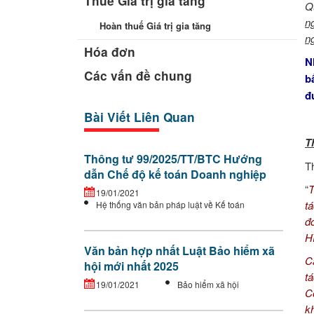
Thuế Giá trị gia tăng
Q
n
Hoàn thuế Giá trị gia tăng
n
Hóa đơn
N
Các vấn đề chung
b
đ
Bài Viết Liên Quan
T
Thông tư 99/2025/TT/BTC Hướng
T
dẫn Chế độ kế toán Doanh nghiệp
“
T
19/01/2021
t
Hệ thống văn bản pháp luật về Kế toán
đ
H
Văn bản hợp nhất Luật Bảo hiểm xã
C
hội mới nhất 2025
t
19/01/2021
Bảo hiểm xã hội
C
k