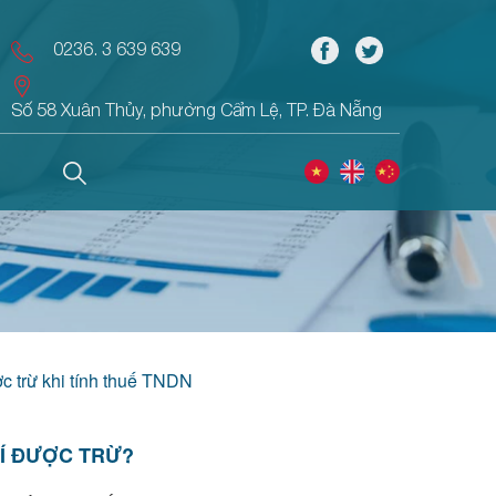
0236. 3 639 639
Số 58 Xuân Thủy, phường Cẩm Lệ, TP. Đà Nẵng
c trừ khi tính thuế TNDN
HÍ ĐƯỢC TRỪ?