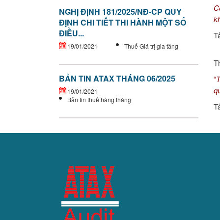
C
NGHỊ ĐỊNH 181/2025/NĐ-CP QUY
k
ĐỊNH CHI TIẾT THI HÀNH MỘT SỐ
ĐIỀU...
T
19/01/2021
Thuế Giá trị gia tăng
T
BẢN TIN ATAX THÁNG 06/2025
“
T
q
19/01/2021
Bản tin thuế hàng tháng
T