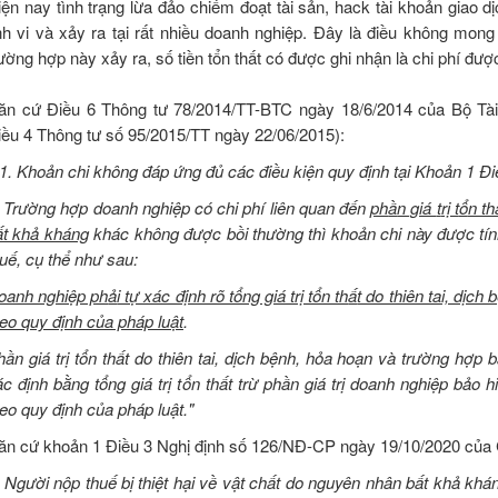
iện nay tình trạng lừa đảo chiếm đoạt tài sản, hack tài khoản giao d
inh vi và xảy ra tại rất nhiều doanh nghiệp. Đây là điều không mon
ường hợp này xảy ra, số tiền tổn thất có được ghi nhận là chi phí đượ
ăn cứ Điều 6 Thông tư 78/2014/TT-BTC ngày 18/6/2014 của Bộ Tài 
iều 4 Thông tư số 95/2015/TT ngày 22/06/2015):
1.
Khoản chi không đáp ứng đủ các điều kiện quy định tại Khoản 1 Đi
.. Trường hợp
d
oanh nghiệp có chi phí liên quan đến
ph
ầ
n giá
t
rị t
ổ
n th
ấ
t khả kháng
khác không đ
ư
ợc bồi thường thì khoản chi này được t
í
n
huế, cụ thể như sau:
oanh nghiệp ph
ả
i tự xác định rõ tổng giá trị tổn th
ấ
t do thiên tai, dịc
heo quy định của pháp luật
.
hần gi
á
trị tổn thất do thiên tai, dịch bệnh, hỏa hoạn và trường hợ
c định bằng tổng giá trị t
ổ
n thất trừ phần
giá
trị doanh nghiệp bảo h
eo quy định của pháp luật."
ăn cứ khoản 1 Điều 3 Nghị định số 126/NĐ-CP ngày 19/10/2020 của 
. Người nộp thuế bị thiệt hại về vật chất do nguyên nhân bất khả khá