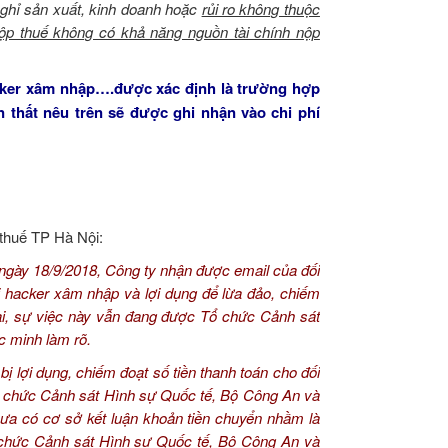
nghỉ sản xuất, kinh doanh hoặc
rủi ro không thuộc
ộp thuế không có khả năng nguồn tài chính nộp
acker xâm nhập….được xác định là trường hợp
n thất nêu trên sẽ được ghi nhận vào chi phí
thuế TP Hà Nội:
 ngày 18/9/2018, Công ty nhận được email của đối
bị hacker xâm nhập và lợi dụng để lừa đ
ả
o, chiếm
tại, sự việc này vẫn đang được Tổ chức Cảnh sát
c minh làm rõ.
bị lợi dụng, chiếm đoạt số tiền thanh toán cho đối
ổ chức Cảnh sát Hình sự Quốc tế, Bộ Công An và
hưa có cơ sở kết luận khoản tiền chuyển nhầm là
ổ chức Cảnh sát Hình sự Quốc tế, Bộ Công An và