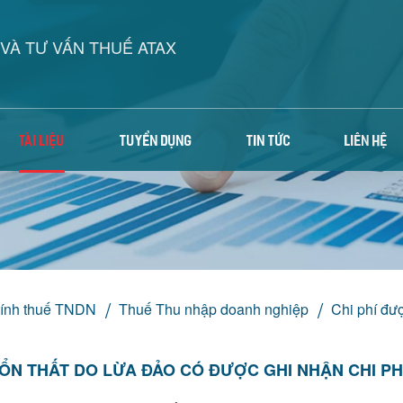
VÀ TƯ VẤN THUẾ ATAX
TÀI LIỆU
TUYỂN DỤNG
TIN TỨC
LIÊN HỆ
 tính thuế TNDN
Thuế Thu nhập doanh nghiệp
Chi phí đượ
ỔN THẤT DO LỪA ĐẢO CÓ ĐƯỢC GHI NHẬN CHI P