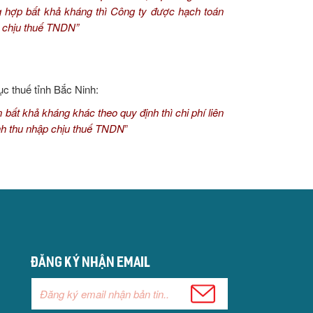
ng hợp bất khả kháng thì Công ty được hạch toán
ập chịu thuế TNDN
”
 thuế tỉnh Bắc Ninh:
 bất khả kháng khác theo quy định thì chi phí liên
định thu nhập chịu thuế TNDN
”
Đăng ký nhận email