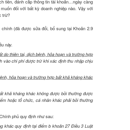
ịch tiền, đánh cắp thông tin tài khoản…ngày càng
g muốn đối với bất kỳ doanh nghiệp nào. Vậy với
c trừ?
chính (đã được sửa đổi, bổ sung tại Khoản 2.9
ều này.
ấ
t do thiên tai, dịch bệnh, hỏa hoạn và trường hợp
h vào chi phí được trừ kh
i xác
định thu nhập chịu
h bệnh, hỏa hoạn và trường hợp bất khả kháng khác
p bất khả kháng khác không được bồi thường được
iểm hoặc tổ chức, cá nhân khác phải bồi thường
Chính phủ quy định như sau:
ng khác quy định tại
điểm b khoản 27 Điều 3 Luật