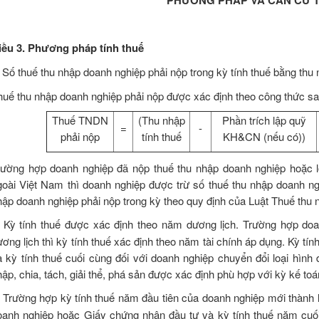
iều 3. Phương pháp tính thuế
.
Số thuế thu nhập doanh nghiệp phải nộp trong kỳ tính thuế bằng thu 
huế thu nhập doanh nghiệp phải nộp được xác định theo công thức sa
Thuế TNDN
(Thu nhập
Phần trích lập quỹ
=
-
phải nộp
tính thuế
KH&CN (nếu có))
rường hợp doanh nghiệp đã nộp thuế thu nhập doanh nghiệp hoặc l
goài Việt Nam thì doanh nghiệp được trừ số thuế thu nhập doanh ng
hập doanh nghiệp phải nộp trong kỳ theo quy định của Luật Thuế thu 
.
Kỳ tính thuế được xác định theo năm dương lịch. Trường hợp do
ơng lịch thì kỳ tính thuế xác định theo năm tài chính áp dụng. Kỳ tín
à kỳ tính thuế cuối cùng đối với doanh nghiệp chuyển đổi loại hình
ập, chia, tách, giải thể, phá sản được xác định phù hợp với kỳ kế toá
.
Trường hợp kỳ tính thuế năm đầu tiên của doanh nghiệp mới thành
oanh nghiệp hoặc Giấy chứng nhận đầu tư và kỳ tính thuế năm cuối 