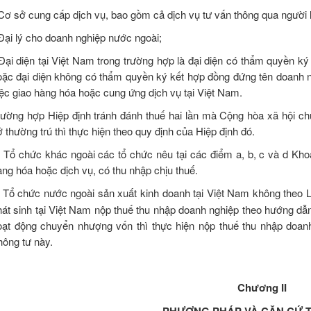
 Cơ sở cung cấp dịch vụ, bao gồm cả dịch vụ tư vấn thông qua người
 Đại lý cho doanh nghiệp nước ngoài;
 Đại diện tại Việt Nam trong trường hợp là đại diện có thẩm quyền 
oặc đại diện không có thẩm quyền ký kết hợp đồng đứng tên doanh 
iệc giao hàng hóa hoặc cung ứng dịch vụ tại Việt Nam.
rường hợp Hiệp định tránh đánh thuế hai lần mà Cộng hòa xã hội ch
 thường trú thì thực hiện theo quy định của Hiệp định đó.
) Tổ chức khác ngoài các tổ chức nêu tại các điểm a, b, c và d Kh
àng hóa hoặc dịch vụ, có thu nhập chịu thuế.
.
Tổ chức nước ngoài sản xuất kinh doanh tại Việt Nam không theo 
hát sinh tại Việt Nam nộp thuế thu nhập doanh nghiệp theo hướng dẫ
oạt động chuyển nhượng vốn thì thực hiện nộp thuế thu nhập doan
hông tư này.
Chương II
PHƯƠNG PHÁP VÀ CĂN CỨ T