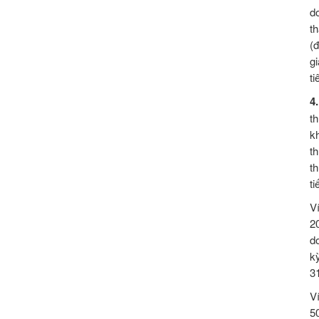
d
t
(
g
t
4
t
k
t
t
ti
V
2
d
k
3
V
5