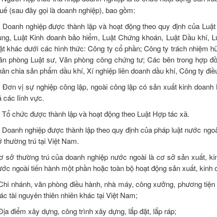
huế (sau đây gọi là doanh nghiệp), bao gồm:
) Doanh nghiệp được thành lập và hoạt động theo quy định của Luật 
ụng, Luật Kinh doanh bảo hiểm, Luật Chứng khoán, Luật Dầu khí,
uật khác dưới các hình thức: Công ty cổ phần; Công ty trách nhiệm 
ăn phòng Luật sư, Văn phòng công chứng tư; Các bên trong hợp đồ
hân chia sản phẩm dầu khí, Xí nghiệp liên doanh dầu khí, Công ty đi
) Đơn vị sự nghiệp công lập, ngoài công lập có sản xuất kinh doanh h
ả các lĩnh vực.
) Tổ chức được thành lập và hoạt động theo Luật Hợp tác xã.
) Doanh nghiệp được thành lập theo quy định của pháp luật nước ngoà
ở thường trú tại Việt Nam.
ơ sở thường trú của doanh nghiệp nước ngoài là cơ sở sản xuất, k
ước ngoài tiến hành một phần hoặc toàn bộ hoạt động sản xuất, kinh 
 Chi nhánh, văn phòng điều hành, nhà máy, công xưởng, phương tiện 
ác tài nguyên thiên nhiên khác tại Việt Nam;
Địa điểm xây dựng, công trình xây dựng, lắp đặt, lắp ráp;