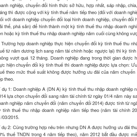
oanh nghiệp, chuyển đổi hình thức sở hữu, hợp nhất, sáp nhập, chia, 
háng thì được cộng với kỳ tính thuế năm tiếp theo (đối với doanh ngh
đối với doanh nghiệp chuyển đổi loại hình doanh nghiệp, chuyển đổi h
iải thể, phá sản) để hình thành một kỳ tính thuế thu nhập doanh ng
iên hoặc kỳ tính thuế thu nhập doanh nghiệp năm cuối cùng không vượ
.
Trường hợp doanh nghiệp thực hiện chuyển đổi kỳ tính thuế thu n
huế từ năm dương lịch sang năm tài chính hoặc ngược lại) thì kỳ tí
hông vượt quá 12 tháng. Doanh nghiệp đang trong thời gian được 
hực hiện chuyển đổi kỳ tính thuế thì doanh nghiệp được lựa chọn: Ư
huế theo mức thuế suất không được hưởng ưu đãi của năm chuyển đ
ếp theo.
í dụ 1: Doanh nghiệp A (DN A) kỳ tính thuế thu nhập doanh nghiệp
014 lựa chọn chuyển đổi sang năm tài chính từ ngày 01/4 năm này sa
oanh nghiệp năm chuyển đổi (năm chuyển đổi 2014) được tính từ ngà
ỳ tính thuế thu nhập doanh nghiệp năm tiếp theo (năm tài chính 2
1/03/2015.
í dụ 2: Cũng trường hợp nêu trên nhưng DN A được hưởng ưu đãi thu
0% thuế TNDN trong 4 năm tiếp theo), năm 2012 bắt đầu được miễ