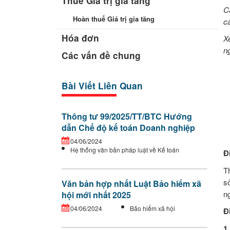
Thuế Giá trị gia tăng
C
Hoàn thuế Giá trị gia tăng
c
Hóa đơn
X
n
Các vấn đề chung
Bài Viết Liên Quan
Thông tư 99/2025/TT/BTC Hướng
dẫn Chế độ kế toán Doanh nghiệp
04/06/2024
Hệ thống văn bản pháp luật về Kế toán
Đ
T
s
Văn bản hợp nhất Luật Bảo hiểm xã
n
hội mới nhất 2025
04/06/2024
Bảo hiểm xã hội
Đ
1