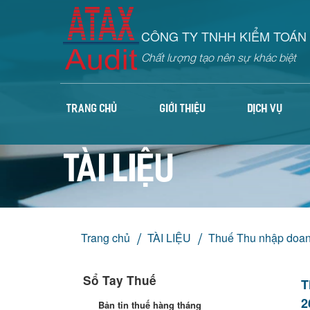
CÔNG TY TNHH KIỂM TOÁN 
Chất lượng tạo nên sự khác biệt
TRANG CHỦ
GIỚI THIỆU
DỊCH VỤ
TÀI LIỆU
Trang chủ
TÀI LIỆU
Thuế Thu nhập doan
Sổ Tay Thuế
T
2
Bản tin thuế hàng tháng