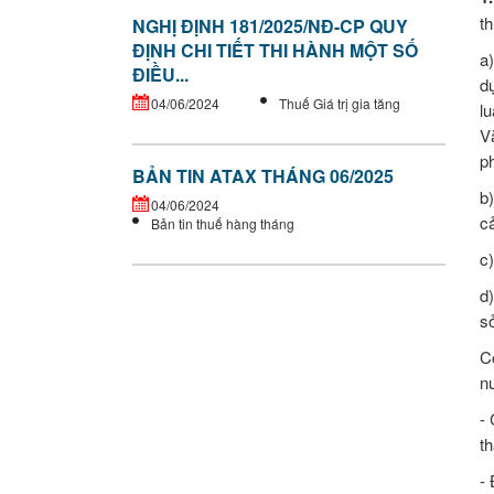
t
NGHỊ ĐỊNH 181/2025/NĐ-CP QUY
ĐỊNH CHI TIẾT THI HÀNH MỘT SỐ
a
ĐIỀU...
d
04/06/2024
Thuế Giá trị gia tăng
l
V
p
BẢN TIN ATAX THÁNG 06/2025
b
04/06/2024
c
Bản tin thuế hàng tháng
c
d
s
C
n
-
th
- 