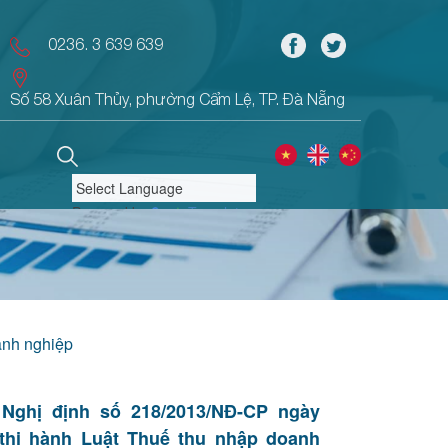
0236. 3 639 639
Số 58 Xuân Thủy, phường Cẩm Lệ, TP. Đà Nẵng
Powered by
Translate
nh nghiệp
Nghị định số 218/2013/NĐ-CP ngày
thi hành Luật Thuế thu nhập doanh