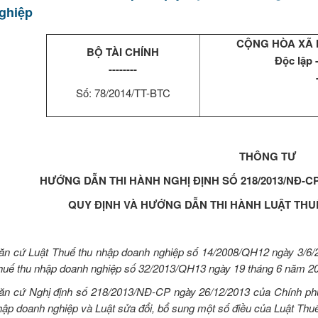
ghiệp
CỘNG HÒA XÃ 
BỘ TÀI CHÍNH
Độc lập 
--------
Số: 78/2014/TT-BTC
THÔNG TƯ
HƯỚNG DẪN THI HÀNH NGHỊ ĐỊNH SỐ 218/2013/NĐ-CP
QUY ĐỊNH VÀ HƯỚNG DẪN THI HÀNH LUẬT TH
ăn cứ Luật Thuế thu nhập doanh nghiệp số 14/2008/QH12 ngày 3/6/20
huế thu nhập doanh nghiệp số 32/2013/QH13 ngày 19 tháng 6 năm 2
ăn cứ Nghị định số 218/2013/NĐ-CP ngày 26/12/2013 của Chính phủ q
hập doanh nghiệp và Luật sửa đổi, bổ sung một số điều của Luật Thu