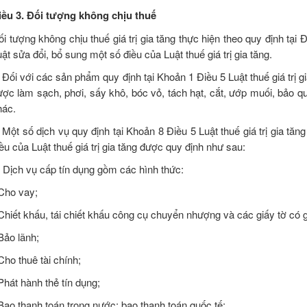
iều 3. Đối tượng không chịu thuế
i tượng không chịu thuế giá trị gia tăng thực hiện theo quy định tại Đ
ật sửa đổi, bổ sung một số điều của Luật thuế giá trị gia tăng.
. Đối với các sản phẩm quy định tại Khoản 1 Điều 5 Luật thuế giá trị
ược làm sạch, phơi, sấy khô, bóc vỏ, tách hạt, cắt, ướp muối, bảo 
hác.
. Một số dịch vụ quy định tại Khoản 8 Điều 5 Luật thuế giá trị gia tă
ều của Luật thuế giá trị gia tăng được quy định như sau:
) Dịch vụ cấp tín dụng gồm các hình thức:
 Cho vay;
 Chiết khấu, tái chiết khấu công cụ chuyển nhượng và các giấy tờ có 
Bảo lãnh;
Cho thuê tài chính;
Phát hành thẻ tín dụng;
 Bao thanh toán trong nước; bao thanh toán quốc tế;