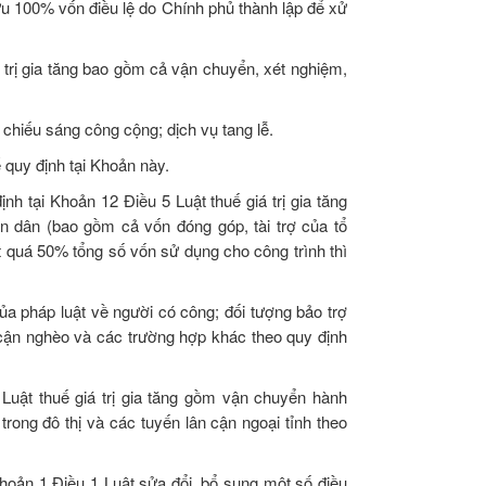
 100% vốn điều lệ do Chính phủ thành lập để xử
 trị gia tăng bao gồm cả vận chuyển, xét nghiệm,
 chiếu sáng công cộng; dịch vụ tang lễ.
 quy định tại Khoản này.
nh tại Khoản 12 Điều 5 Luật thuế giá trị gia tăng
 dân (bao gồm cả vốn đóng góp, tài trợ của tổ
 quá 50% tổng số vốn sử dụng cho công trình thì
a pháp luật về người có công; đối tượng bảo trợ
cận nghèo và các trường hợp khác theo quy định
Luật thuế giá trị gia tăng gồm vận chuyển hành
trong đô thị và các tuyến lân cận ngoại tỉnh theo
 Khoản 1 Điều 1 Luật sửa đổi, bổ sung một số điều