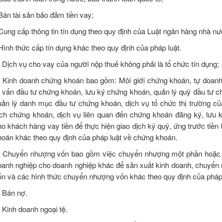
 Bán tài sản bảo đảm tiền vay;
 Cung cấp thông tin tín dụng theo quy định của Luật ngân hàng nhà nư
 Hình thức cấp tín dụng khác theo quy định của pháp luật.
) Dịch vụ cho vay của người nộp thuế không phải là tổ chức tín dụng;
) Kinh doanh chứng khoán bao gồm: Môi giới chứng khoán, tự doan
ư vấn đầu tư chứng khoán, lưu ký chứng khoán, quản lý quỹ đầu tư c
uản lý danh mục đầu tư chứng khoán, dịch vụ tổ chức thị trường củ
ịch chứng khoán, dịch vụ liên quan đến chứng khoán đăng ký, lưu
ho khách hàng vay tiền để thực hiện giao dịch ký quỹ, ứng trước ti
hoán khác theo quy định của pháp luật về chứng khoán.
) Chuyển nhượng vốn bao gồm việc chuyển nhượng một phần hoặc t
oanh nghiệp cho doanh nghiệp khác để sản xuất kinh doanh, chuyể
ốn và các hình thức chuyển nhượng vốn khác theo quy định của pháp 
) Bán nợ.
 Kinh doanh ngoại tệ.