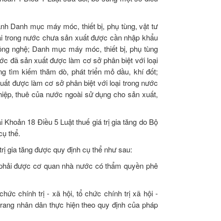
ành Danh mục máy móc, thiết bị, phụ tùng, vật tư
oại trong nước chưa sản xuất được cần nhập khẩu
công nghệ; Danh mục máy móc, thiết bị, phụ tùng
ước đã sản xuất được làm cơ sở phân biệt với loại
 tìm kiếm thăm dò, phát triển mỏ dầu, khí đốt;
uất được làm cơ sở phân biệt với loại trong nước
iệp, thuê của nước ngoài sử dụng cho sản xuất,
i Khoản 18 Điều 5 Luật thuế giá trị gia tăng do Bộ
cụ thể.
rị gia tăng được quy định cụ thể như sau:
ẩu phải được cơ quan nhà nước có thẩm quyền phê
ức chính trị - xã hội, tổ chức chính trị xã hội -
 trang nhân dân thực hiện theo quy định của pháp