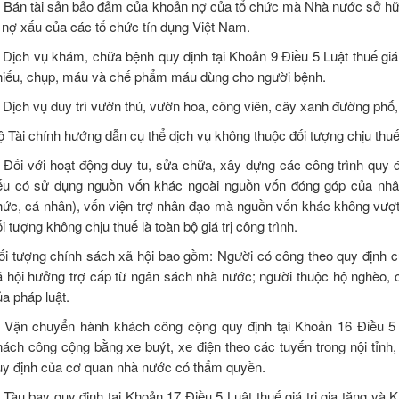
) Bán tài sản bảo đảm của khoản nợ của tổ chức mà Nhà nước sở hữu
ý nợ xấu của các tổ chức tín dụng Việt Nam.
. Dịch vụ khám, chữa bệnh quy định tại Khoản 9 Điều 5 Luật thuế giá
hiếu, chụp, máu và chế phẩm máu dùng cho người bệnh.
. Dịch vụ duy trì vườn thú, vườn hoa, công viên, cây xanh đường phố,
ộ Tài chính hướng dẫn cụ thể dịch vụ không thuộc đối tượng chịu thuế
. Đối với hoạt động duy tu, sửa chữa, xây dựng các công trình quy đị
ếu có sử dụng nguồn vốn khác ngoài nguồn vốn đóng góp của nhân
hức, cá nhân), vốn viện trợ nhân đạo mà nguồn vốn khác không vượt
i tượng không chịu thuế là toàn bộ giá trị công trình.
ối tượng chính sách xã hội bao gồm: Người có công theo quy định củ
ã hội hưởng trợ cấp từ ngân sách nhà nước; người thuộc hộ nghèo, 
ủa pháp luật.
. Vận chuyển hành khách công cộng quy định tại Khoản 16 Điều 5 
hách công cộng bằng xe buýt, xe điện theo các tuyến trong nội tỉnh, 
uy định của cơ quan nhà nước có thẩm quyền.
. Tàu bay quy định tại Khoản 17 Điều 5 Luật thuế giá trị gia tăng và