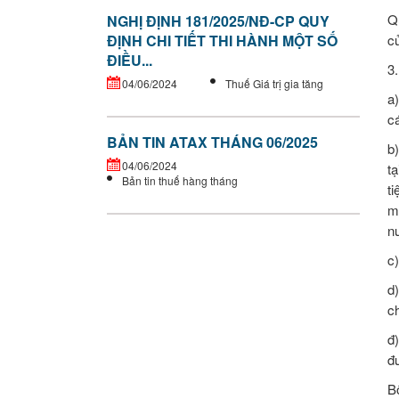
Q
NGHỊ ĐỊNH 181/2025/NĐ-CP QUY
c
ĐỊNH CHI TIẾT THI HÀNH MỘT SỐ
ĐIỀU...
3.
04/06/2024
Thuế Giá trị gia tăng
a
c
BẢN TIN ATAX THÁNG 06/2025
b
04/06/2024
t
Bản tin thuế hàng tháng
ti
m
n
c)
d
c
đ
đư
B