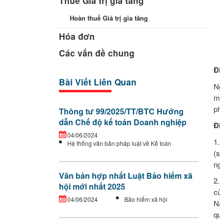
Thuế Giá trị gia tăng
Hoàn thuế Giá trị gia tăng
Hóa đơn
Các vấn đề chung
Đ
Bài Viết Liên Quan
Ng
mộ
ph
Thông tư 99/2025/TT/BTC Hướng
dẫn Chế độ kế toán Doanh nghiệp
Đ
04/06/2024
1
Hệ thống văn bản pháp luật về Kế toán
(
n
Văn bản hợp nhất Luật Bảo hiểm xã
2
hội mới nhất 2025
c
04/06/2024
Bảo hiểm xã hội
Na
q