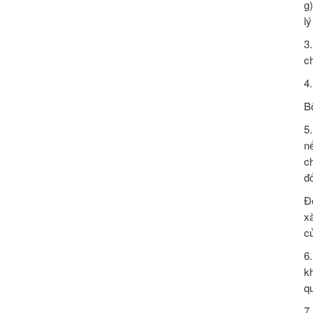
g
l
3
c
4
B
5
n
c
đố
Đ
x
c
6
k
q
7