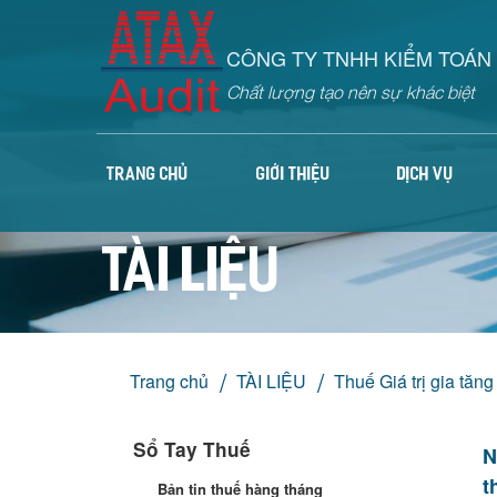
CÔNG TY TNHH KIỂM TOÁN 
Chất lượng tạo nên sự khác biệt
TRANG CHỦ
GIỚI THIỆU
DỊCH VỤ
TÀI LIỆU
Trang chủ
TÀI LIỆU
Thuế Giá trị gia tăng
Sổ Tay Thuế
N
t
Bản tin thuế hàng tháng