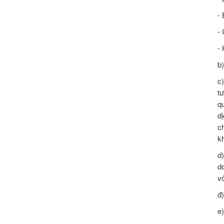
-
-
-
b
c
t
q
d
c
k
d
d
v
đ
e)