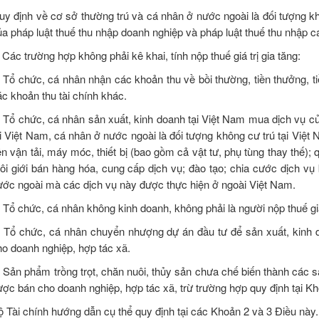
uy định về cơ sở thường trú và cá nhân ở nước ngoài là đối tượng kh
ủa pháp luật thuế thu nhập doanh nghiệp và pháp luật thuế thu nhập c
 Các trường hợp không phải kê khai, tính nộp thuế giá trị gia tăng:
) Tổ chức, cá nhân nhận các khoản thu về bồi thường, tiền thưởng, ti
ác khoản thu tài chính khác.
) Tổ chức, cá nhân sản xuất, kinh doanh tại Việt Nam mua dịch vụ c
ại Việt Nam, cá nhân ở nước ngoài là đối tượng không cư trú tại Vi
ện vận tải, máy móc, thiết bị (bao gồm cả vật tư, phụ tùng thay thế); 
ôi giới bán hàng hóa, cung cấp dịch vụ; đào tạo; chia cước dịch vụ
ước ngoài mà các dịch vụ này được thực hiện ở ngoài Việt Nam.
 Tổ chức, cá nhân không kinh doanh, không phải là người nộp thuế giá 
) Tổ chức, cá nhân chuyển nhượng dự án đầu tư để sản xuất, kinh do
ho doanh nghiệp, hợp tác xã.
) Sản phẩm trồng trọt, chăn nuôi, thủy sản chưa chế biến thành các
ợc bán cho doanh nghiệp, hợp tác xã, trừ trường hợp quy định tại Khoả
ộ Tài chính hướng dẫn cụ thể quy định tại các Khoản 2 và 3 Điều này.