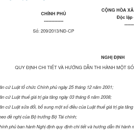
CỘNG HÒA XÃ 
CHÍNH PHỦ
Độc lập
-------------
------
Số: 209/2013/NĐ-CP
NGHỊ ĐỊNH
QUY ĐỊNH CHI TIẾT VÀ HƯỚNG DẪN THI HÀNH MỘT SỐ 
ăn cứ Luật tổ chức Chính phủ ngày 25 tháng 12 năm 2001;
ăn cứ Luật thuế giá trị gia tăng ngày 03 tháng 6 năm 2008;
ăn cứ Luật sửa đổi, bổ sung một số điều của Luật thuế giá trị gia tăn
heo đề nghị của Bộ trưởng Bộ Tài chính;
ính phủ ban hành Nghị định quy định chi tiết và hướng dẫn thi hành mộ