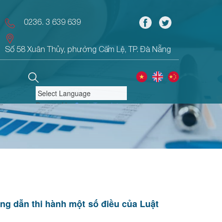
0236. 3 639 639
Số 58 Xuân Thủy, phường Cẩm Lệ, TP. Đà Nẵng
Powered by
Translate
ớng dẫn thi hành một số điều của Luật