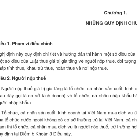
Chương 1.
NHỮNG QUY ĐỊNH CH
iều 1. Phạm vi điều chỉnh
hị định này quy định chi tiết và hướng dẫn thi hành một số điều của L
t số điều của Luật thuế giá trị gia tăng về người nộp thuế, đối tượng
áp tính thuế, khấu trừ thuế, hoàn thuế và nơi nộp thuế.
iều 2. Người nộp thuế
. Người nộp thuế giá trị gia tăng là tổ chức, cá nhân sản xuất, kinh 
sau đây gọi là cơ sở kinh doanh) và tổ chức, cá nhân nhập khẩu hàn
gười nhập khẩu).
. Tổ chức, cá nhân sản xuất, kinh doanh tại Việt Nam mua dịch vụ 
ủa tổ chức nước ngoài không có cơ sở thường trú tại Việt Nam, cá nhâ
m thì tổ chức, cá nhân mua dịch vụ là người nộp thuế, trừ trường hợp 
uy định tại Điểm b Khoản 3 Điều này.