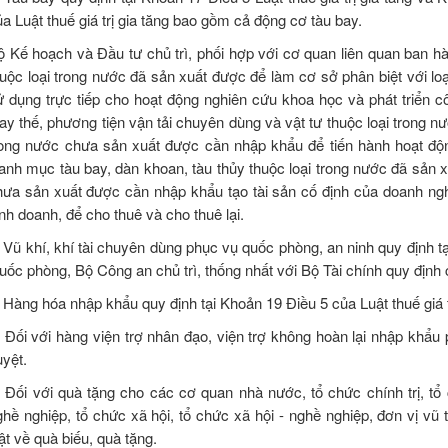
a Luật thuế giá trị gia tăng bao gồm cả động cơ tàu bay.
ộ Kế hoạch và Đầu tư chủ trì, phối hợp với cơ quan liên quan ban h
huộc loại trong nước đã sản xuất được để làm cơ sở phân biệt với l
ử dụng trực tiếp cho hoạt động nghiên cứu khoa học và phát triển 
hay thế, phương tiện vận tải chuyên dùng và vật tư thuộc loại trong n
rong nước chưa sản xuất được cần nhập khẩu để tiến hành hoạt động
anh mục tàu bay, dàn khoan, tàu thủy thuộc loại trong nước đã sản x
hưa sản xuất được cần nhập khẩu tạo tài sản cố định của doanh ngh
nh doanh, để cho thuê và cho thuê lại.
. Vũ khí, khí tài chuyên dùng phục vụ quốc phòng, an ninh quy định tạ
uốc phòng, Bộ Công an chủ trì, thống nhất với Bộ Tài chính quy định 
. Hàng hóa nhập khẩu quy định tại Khoản 19 Điều 5 của Luật thuế giá t
) Đối với hàng viện trợ nhân đạo, viện trợ không hoàn lại nhập kh
uyệt.
) Đối với quà tặng cho các cơ quan nhà nước, tổ chức chính trị, tổ ch
ghề nghiệp, tổ chức xã hội, tổ chức xã hội - nghề nghiệp, đơn vị vũ
ật về quà biếu, quà tặng.