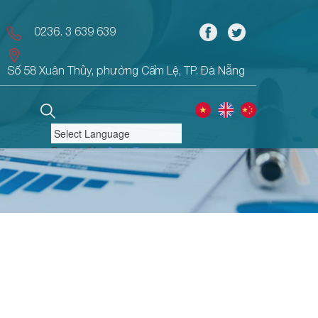
0236. 3 639 639
Số 58 Xuân Thủy, phường Cẩm Lệ, TP. Đà Nẵng
Powered by
Translate